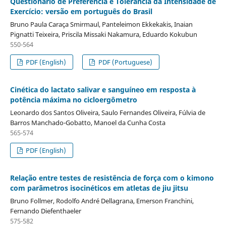
Questionário de Preferência e Tolerância da Intensidade de
Exercício: versão em português do Brasil
Bruno Paula Caraça Smirmaul, Panteleimon Ekkekakis, Inaian
Pignatti Teixeira, Priscila Missaki Nakamura, Eduardo Kokubun
550-564
PDF (English)
PDF (Portuguese)
Cinética do lactato salivar e sanguíneo em resposta à
potência máxima no cicloergômetro
Leonardo dos Santos Oliveira, Saulo Fernandes Oliveira, Fúlvia de
Barros Manchado-Gobatto, Manoel da Cunha Costa
565-574
PDF (English)
Relação entre testes de resistência de força com o kimono
com parâmetros isocinéticos em atletas de jiu jitsu
Bruno Follmer, Rodolfo André Dellagrana, Emerson Franchini,
Fernando Diefenthaeler
575-582