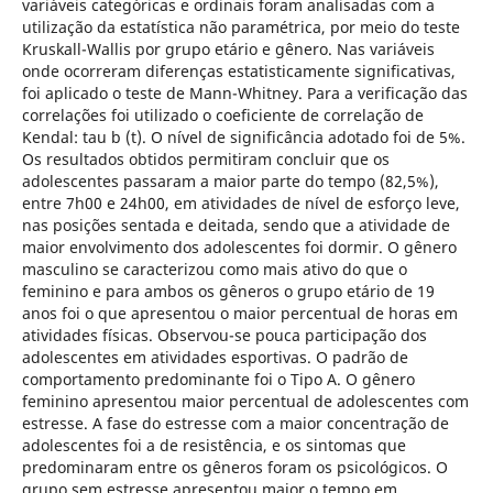
variáveis categóricas e ordinais foram analisadas com a
utilização da estatística não paramétrica, por meio do teste
Kruskall-Wallis por grupo etário e gênero. Nas variáveis
onde ocorreram diferenças estatisticamente significativas,
foi aplicado o teste de Mann-Whitney. Para a verificação das
correlações foi utilizado o coeficiente de correlação de
Kendal: tau b (t). O nível de significância adotado foi de 5%.
Os resultados obtidos permitiram concluir que os
adolescentes passaram a maior parte do tempo (82,5%),
entre 7h00 e 24h00, em atividades de nível de esforço leve,
nas posições sentada e deitada, sendo que a atividade de
maior envolvimento dos adolescentes foi dormir. O gênero
masculino se caracterizou como mais ativo do que o
feminino e para ambos os gêneros o grupo etário de 19
anos foi o que apresentou o maior percentual de horas em
atividades físicas. Observou-se pouca participação dos
adolescentes em atividades esportivas. O padrão de
comportamento predominante foi o Tipo A. O gênero
feminino apresentou maior percentual de adolescentes com
estresse. A fase do estresse com a maior concentração de
adolescentes foi a de resistência, e os sintomas que
predominaram entre os gêneros foram os psicológicos. O
grupo sem estresse apresentou maior o tempo em