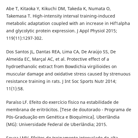
Abe T, Kitaoka Y, Kikuchi DM, Takeda K, Numata O,
Takemasa T. High-intensity interval training-induced
metabolic adaptation coupled with an increase in Hif1alpha
and glycolytic protein expression. J Appl Physiol 2015;
119(11):1297-302.
Dos Santos JL, Dantas REA, Lima CA, De Araújo SS, De
Almeida EC, Marçal AC, et al. Protective effect of a
hydroethanolic extract from Bowdichia virgilioides on
muscular damage and oxidative stress caused by strenuous
resistance training in rats. J Int Soc Sports Nutr 2014;
11(1):58.
Paraíso LF. Efeito do exercício físico na estabilidade de
membrana de eritrócitos. [Tese de doutorado - Programa de
Pós-Graduação em Genética e Bioquímica]. Uberlândia
(MG): Universidade Federal de Uberlândia; 2015.
Souza LMV. Efeitos do treinamento intervalado de alta