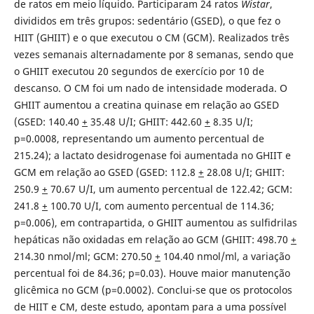
de ratos em meio líquido. Participaram 24 ratos
Wistar
,
divididos em três grupos: sedentário (GSED), o que fez o
HIIT (GHIIT) e o que executou o CM (GCM). Realizados três
vezes semanais alternadamente por 8 semanas, sendo que
o GHIIT executou 20 segundos de exercício por 10 de
descanso. O CM foi um nado de intensidade moderada. O
GHIIT aumentou a creatina quinase em relação ao GSED
(GSED: 140.40
+
35.48 U/I; GHIIT: 442.60
+
8.35 U/I;
p=0.0008, representando um aumento percentual de
215.24); a lactato desidrogenase foi aumentada no GHIIT e
GCM em relação ao GSED (GSED: 112.8
+
28.08 U/I; GHIIT:
250.9
+
70.67 U/I, um aumento percentual de 122.42; GCM:
241.8
+
100.70 U/I, com aumento percentual de 114.36;
p=0.006), em contrapartida, o GHIIT aumentou as sulfidrilas
hepáticas não oxidadas em relação ao GCM (GHIIT: 498.70
+
214.30 nmol/ml; GCM: 270.50
+
104.40 nmol/ml, a variação
percentual foi de 84.36; p=0.03). Houve maior manutenção
glicêmica no GCM (p=0.0002). Conclui-se que os protocolos
de HIIT e CM, deste estudo, apontam para a uma possível