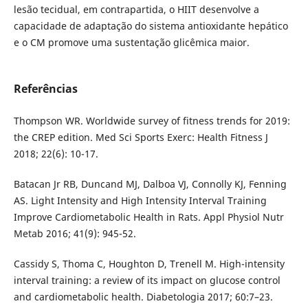
lesão tecidual, em contrapartida, o HIIT desenvolve a
capacidade de adaptação do sistema antioxidante hepático
e o CM promove uma sustentação glicêmica maior.
Referências
Thompson WR. Worldwide survey of fitness trends for 2019:
the CREP edition. Med Sci Sports Exerc: Health Fitness J
2018; 22(6): 10-17.
Batacan Jr RB, Duncand MJ, Dalboa VJ, Connolly KJ, Fenning
AS. Light Intensity and High Intensity Interval Training
Improve Cardiometabolic Health in Rats. Appl Physiol Nutr
Metab 2016; 41(9): 945-52.
Cassidy S, Thoma C, Houghton D, Trenell M. High-intensity
interval training: a review of its impact on glucose control
and cardiometabolic health. Diabetologia 2017; 60:7–23.