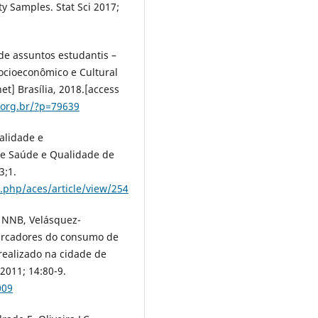
ty Samples. Stat Sci 2017;
de assuntos estudantis –
Socioeconômico e Cultural
et] Brasília, 2018.[access
.org.br/?p=79639
alidade e
de Saúde e Qualidade de
3;1.
x.php/aces/article/view/254
á NNB, Velásquez-
marcadores do consumo de
realizado na cidade de
2011; 14:80-9.
009