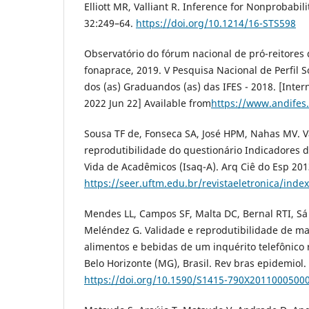
Elliott MR, Valliant R. Inference for Nonprobabili
32:249–64.
https://doi.org/10.1214/16-STS598
Observatório do fórum nacional de pró-reitores 
fonaprace, 2019. V Pesquisa Nacional de Perfil 
dos (as) Graduandos (as) das IFES - 2018. [Intern
2022 Jun 22] Available from
https://www.andifes
Sousa TF de, Fonseca SA, José HPM, Nahas MV. V
reprodutibilidade do questionário Indicadores 
Vida de Acadêmicos (Isaq-A). Arq Ciê do Esp 201
https://seer.uftm.edu.br/revistaeletronica/inde
Mendes LL, Campos SF, Malta DC, Bernal RTI, S
Meléndez G. Validade e reprodutibilidade de 
alimentos e bebidas de um inquérito telefônico 
Belo Horizonte (MG), Brasil. Rev bras epidemiol. 
https://doi.org/10.1590/S1415-790X2011000500