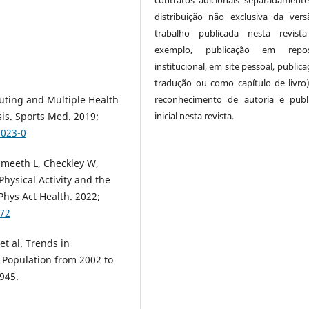
contratos adicionais separadamente
distribuição não exclusiva da ver
trabalho publicada nesta revist
exemplo, publicação em reposi
institucional, em site pessoal, public
tradução ou como capítulo de livro
reconhecimento de autoria e publ
muting and Multiple Health
inicial nesta revista.
is. Sports Med. 2019;
1023-0
Smeeth L, Checkley W,
hysical Activity and the
Phys Act Health. 2022;
672
t al. Trends in
Population from 2002 to
:945.