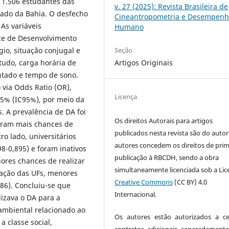
 1.506 estudantes das
v. 27 (2025): Revista Brasileira de
tado da Bahia. O desfecho
Cineantropometria e Desempen
 As variáveis
Humano
ice de Desenvolvimento
Seção
gio, situação conjugal e
Artigos Originais
tudo, carga horária de
sentado e tempo de sono.
via Odds Ratio (OR),
Licença
95% (IC95%), por meio da
s. A prevalência de DA foi
Os direitos Autorais para artigos
iveram mais chances de
publicados nesta revista são do autor
ro lado, universitários
autores concedem os direitos de prim
8-0,895) e foram inativos
publicação à RBCDH, sendo a obra
nores chances de realizar
simultaneamente licenciada sob a Lic
zação das UFs, menores
Creative Commons
(CC BY) 4.0
86). Concluiu-se que
Internacional.
izava o DA para a
ambiental relacionado ao
Os autores estão autorizados a ce
a classe social,