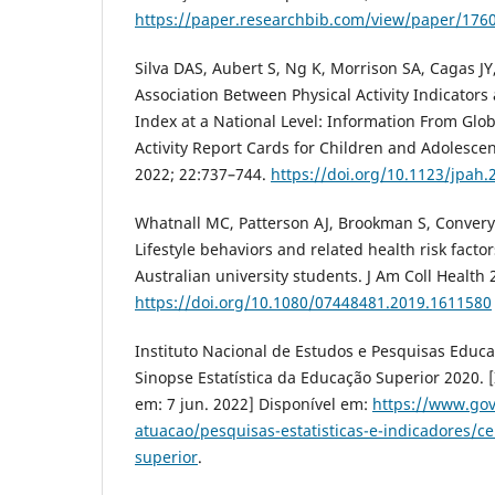
https://paper.researchbib.com/view/paper/176
Silva DAS, Aubert S, Ng K, Morrison SA, Cagas JY, 
Association Between Physical Activity Indicato
Index at a National Level: Information From Glob
Activity Report Cards for Children and Adolescen
2022; 22:737–744.
https://doi.org/10.1123/jpah.
Whatnall MC, Patterson AJ, Brookman S, Convery P
Lifestyle behaviors and related health risk facto
Australian university students. J Am Coll Health
https://doi.org/10.1080/07448481.2019.1611580
Instituto Nacional de Estudos e Pesquisas Educac
Sinopse Estatística da Educação Superior 2020. 
em: 7 jun. 2022] Disponível em:
https://www.gov
atuacao/pesquisas-estatisticas-e-indicadores/c
superior
.