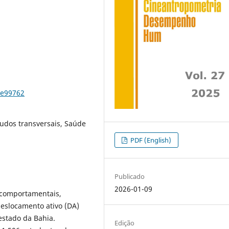
7e99762
studos transversais, Saúde
PDF (English)
Publicado
2026-01-09
s comportamentais,
eslocamento ativo (DA)
estado da Bahia.
Edição