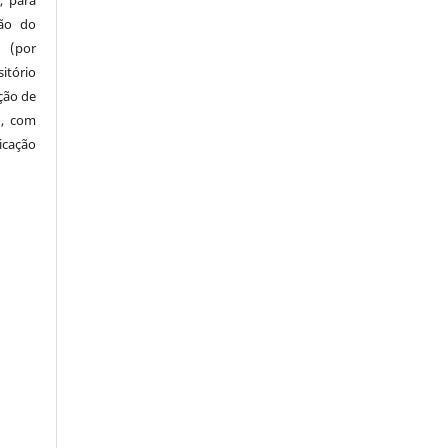
, para
são do
a (por
tório
ação de
), com
icação