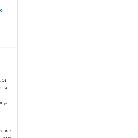
ho
. Os
eira
ença
lebrar