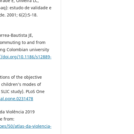
ade E, Oliveira LC,
paq): estudo de validade e
de. 2001; 6(2):5-18.
rrea-Bautista JE,
e commuting to and from
ong Colombian university
//doi.org/10.1186/s12889-
ions of the objective
h children’s modes of
 SLIC study). PLoS One
nal.pone.0231478
 da Violência 2019
le from:
oes/50/atlas-da-violencia-