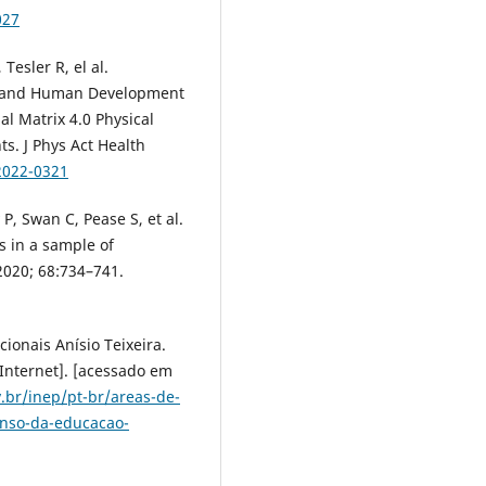
027
Tesler R, el al.
rs and Human Development
al Matrix 4.0 Physical
ts. J Phys Act Health
2022-0321
, Swan C, Pease S, et al.
rs in a sample of
 2020; 68:734–741.
ionais Anísio Teixeira.
[Internet]. [acessado em
.br/inep/pt-br/areas-de-
enso-da-educacao-