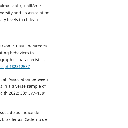
alma Leal X, Chillón P,
ersity and its association
ty levels in chilean
rzón P, Castillo-Paredes
uting behaviors to
graphic characteristics.
ijerph182312557
et al. Association between
ls in a diverse sample of
ealth 2022; 30:1577–1581.
ssociado ao índice de
 brasileiras. Caderno de