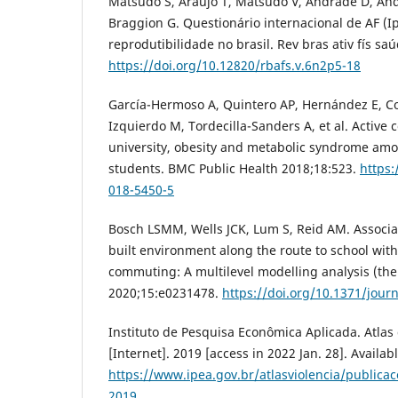
Matsudo S, Araújo T, Matsudo V, Andrade D, Andr
Braggion G. Questionário internacional de AF (I
reprodutibilidade no brasil. Rev bras ativ fís saú
https://doi.org/10.12820/rbafs.v.6n2p5-18
García-Hermoso A, Quintero AP, Hernández E, Co
Izquierdo M, Tordecilla-Sanders A, et al. Activ
university, obesity and metabolic syndrome am
students. BMC Public Health 2018;18:523.
https:
018-5450-5
Bosch LSMM, Wells JCK, Lum S, Reid AM. Associat
built environment along the route to school wit
commuting: A multilevel modelling analysis (the
2020;15:e0231478.
https://doi.org/10.1371/jour
Instituto de Pesquisa Econômica Aplicada. Atlas
[Internet]. 2019 [access in 2022 Jan. 28]. Availab
https://www.ipea.gov.br/atlasviolencia/publicac
2019
.