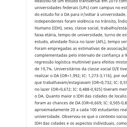
Realizou-se um estudo transversal em 2019 com
universidades federais (UFs) com campus no es
do estudo foi o DA para ir/voltar à universidade.
independentes foram violência no trânsito, Índ
Humano (IDH), sexo, classe social, trabalho/está
faixa etária, tempo de universidade, turno de es
estudo, atividade física no lazer (AFL), tempo 
Foram empregadas as estimativas de associação 
complementadas pelo intervalo de confiança a 
regressão logística multinível para efeitos misto
de 19,7%. Universitários da classe social D/E t
realizar o DA (OR=1,992; IC: 1,273-3,116), por out
que trabalhavam/estagiavam (OR=0,732; IC: 0,59
no lazer (OR=0,672; IC: 0,488-0,925) tiveram me
o DA. Quanto maior o IDH das cidades de locali
foram as chances de DA (OR=0,669; IC: 0,505-0,8
aproximadamente 20 a cada 100 estudantes real
universidade. Observou-se que o contexto socio
IDH das cidades e os aspectos individuais, como 