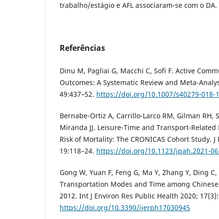
trabalho/estágio e AFL associaram-se com o DA.
Referências
Dinu M, Pagliai G, Macchi C, Sofi F. Active Com
Outcomes: A Systematic Review and Meta-Analys
49:437–52.
https://doi.org/10.1007/s40279-018-
Bernabe-Ortiz A, Carrillo-Larco RM, Gilman RH, 
Miranda JJ. Leisure-Time and Transport-Related P
Risk of Mortality: The CRONICAS Cohort Study. J 
19:118–24.
https://doi.org/10.1123/jpah.2021-0
Gong W, Yuan F, Feng G, Ma Y, Zhang Y, Ding C, e
Transportation Modes and Time among Chinese 
2012. Int J Environ Res Public Health 2020; 17(3)
https://doi.org/10.3390/ijerph17030945