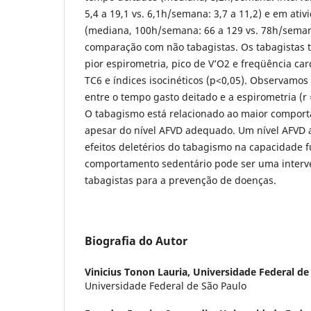
5,4 a 19,1 vs. 6,1h/semana: 3,7 a 11,2) e em ati
(mediana, 100h/semana: 66 a 129 vs. 78h/seman
comparação com não tabagistas. Os tabagista
pior espirometria, pico de V’O2 e freqüência ca
TC6 e índices isocinéticos (p<0,05). Observamos
entre o tempo gasto deitado e a espirometria (r =
O tabagismo está relacionado ao maior comport
apesar do nível AFVD adequado. Um nível AFVD
efeitos deletérios do tabagismo na capacidade f
comportamento sedentário pode ser uma inter
tabagistas para a prevenção de doenças.
Biografia do Autor
Vinicius Tonon Lauria,
Universidade Federal de
Universidade Federal de São Paulo