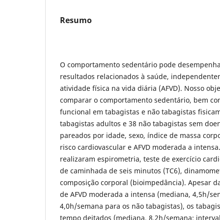
Resumo
O comportamento sedentário pode desempenhar
resultados relacionados à saúde, independent
atividade física na vida diária (AFVD). Nosso objet
comparar o comportamento sedentário, bem co
funcional em tabagistas e não tabagistas fisicame
tabagistas adultos e 38 não tabagistas sem doen
pareados por idade, sexo, índice de massa corpo
risco cardiovascular e AFVD moderada a intensa.
realizaram espirometria, teste de exercício card
de caminhada de seis minutos (TC6), dinamometr
composição corporal (bioimpedância). Apesar 
de AFVD moderada a intensa (mediana, 4,5h/se
4,0h/semana para os não tabagistas), os tabagi
tempo deitados (mediana, 8,2h/semana: interva