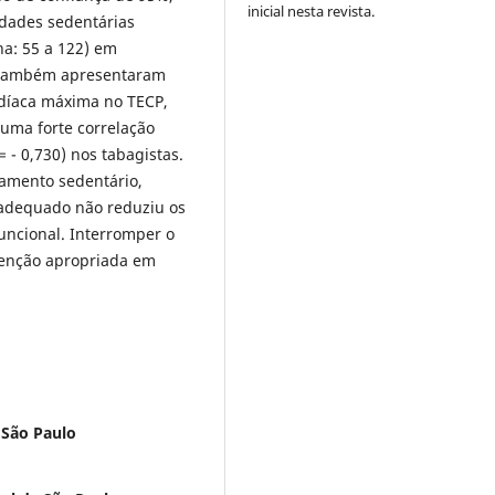
inicial nesta revista.
vidades sedentárias
a: 55 a 122) em
s também apresentaram
rdíaca máxima no TECP,
 uma forte correlação
 - 0,730) nos tabagistas.
amento sedentário,
 adequado não reduziu os
uncional. Interromper o
venção apropriada em
 São Paulo