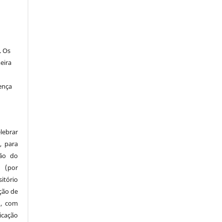
. Os
eira
ença
lebrar
, para
são do
a (por
tório
ação de
), com
icação