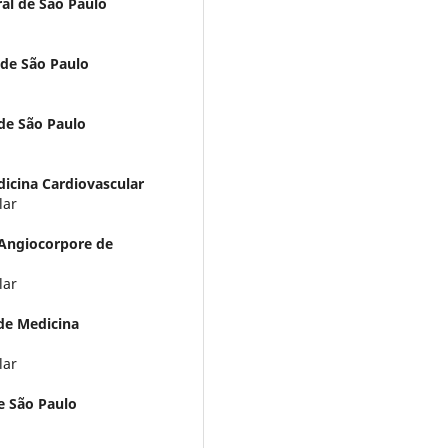
al de São Paulo
 de São Paulo
de São Paulo
icina Cardiovascular
lar
 Angiocorpore de
lar
de Medicina
lar
e São Paulo