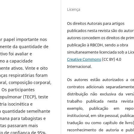
Licença
Os direitos Autorais para artigos
publicados nesta revista são do autor
autores concedem os direitos de prim
 papel importante nos
publicação à RBCDH, sendo a obra
emente da quantidade de
simultaneamente licenciada sob a Lic
ivo foi avaliar e
Creative Commons
(CC BY) 4.0
mo a capacidade
Internacional.
nte ativos. Vinte e oito
ças respiratórias foram
Os autores estão autorizados a ce
ral, composição corporal,
contratos adicionais separadamente
 Os participantes
distribuição não exclusiva da ver
iopulmonar (TECP), teste
trabalho publicada nesta revist
ia isocinética e
exemplo, publicação em reposi
da quantidade semelhante
institucional, em site pessoal, public
mana para tabagistas e
tradução ou como capítulo de livro
stas passaram mais
reconhecimento de autoria e publ
lo de confiança de 95%,