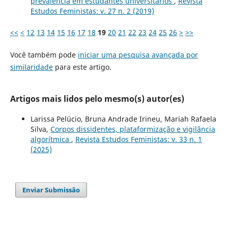
prevalência em estudantes universitários
,
Revista
Estudos Feministas: v. 27 n. 2 (2019)
<<
<
12
13
14
15
16
17
18
19
20
21
22
23
24
25
26
>
>>
Você também pode
iniciar uma pesquisa avançada por
similaridade
para este artigo.
Artigos mais lidos pelo mesmo(s) autor(es)
Larissa Pelúcio, Bruna Andrade Irineu, Mariah Rafaela
Silva,
Corpos dissidentes, plataformização e vigilância
algorítmica
,
Revista Estudos Feministas: v. 33 n. 1
(2025)
Enviar Submissão