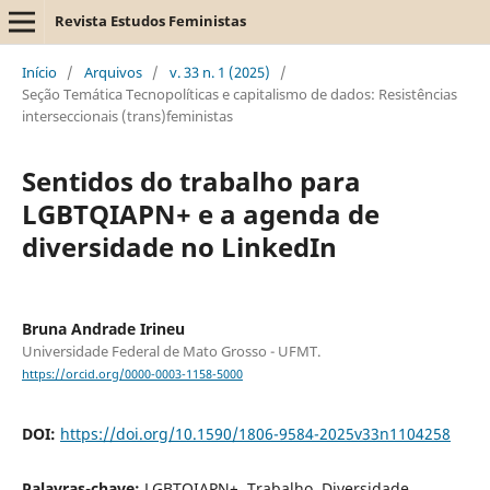
Revista Estudos Feministas
Início
/
Arquivos
/
v. 33 n. 1 (2025)
/
Seção Temática Tecnopolíticas e capitalismo de dados: Resistências
interseccionais (trans)feministas
Sentidos do trabalho para
LGBTQIAPN+ e a agenda de
diversidade no LinkedIn
Bruna Andrade Irineu
Universidade Federal de Mato Grosso - UFMT.
https://orcid.org/0000-0003-1158-5000
DOI:
https://doi.org/10.1590/1806-9584-2025v33n1104258
Palavras-chave:
LGBTQIAPN+, Trabalho, Diversidade,