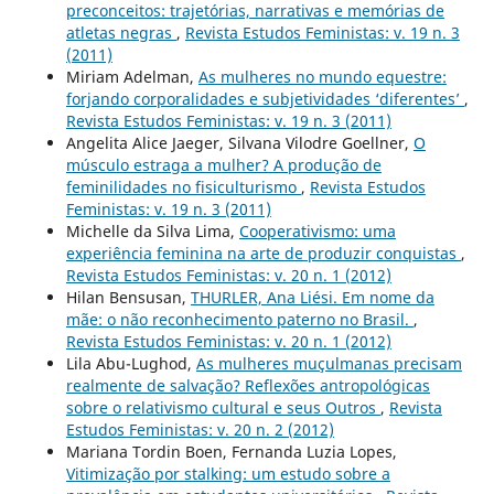
preconceitos: trajetórias, narrativas e memórias de
atletas negras
,
Revista Estudos Feministas: v. 19 n. 3
(2011)
Miriam Adelman,
As mulheres no mundo equestre:
forjando corporalidades e subjetividades ‘diferentes’
,
Revista Estudos Feministas: v. 19 n. 3 (2011)
Angelita Alice Jaeger, Silvana Vilodre Goellner,
O
músculo estraga a mulher? A produção de
feminilidades no fisiculturismo
,
Revista Estudos
Feministas: v. 19 n. 3 (2011)
Michelle da Silva Lima,
Cooperativismo: uma
experiência feminina na arte de produzir conquistas
,
Revista Estudos Feministas: v. 20 n. 1 (2012)
Hilan Bensusan,
THURLER, Ana Liési. Em nome da
mãe: o não reconhecimento paterno no Brasil.
,
Revista Estudos Feministas: v. 20 n. 1 (2012)
Lila Abu-Lughod,
As mulheres muçulmanas precisam
realmente de salvação? Reflexões antropológicas
sobre o relativismo cultural e seus Outros
,
Revista
Estudos Feministas: v. 20 n. 2 (2012)
Mariana Tordin Boen, Fernanda Luzia Lopes,
Vitimização por stalking: um estudo sobre a