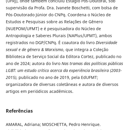
(UFRJ), onde também concluiu Estágio Pós-Doutoral, sob
supervisão da Profa. Dra. Ivanete Boschetti, com bolsa de
Pós-Doutorado Júnior do CNPq. Coordena o Núcleo de
Estudos e Pesquisas sobre as Relações de Gênero
(NUEPOM/UFMT) e é pesquisadora do Núcleo de
Antropologia e Saberes Plurais (NAPlus/UFMT), ambos
registrados no DGP/CNPq. É coautora do livro
Diversidade
sexual e de gênero & Marxismo
, que integra a Coleção
Biblioteca de Serviço Social da Editora Cortez, publicado no
ano de 2024; autora do livro
Nas tramas das políticas públicas
LGBT: um estudo crítico acerca da experiência brasileira (2003-
2015)
, publicado no ano de 2019, pela EdUFMT;
organizadora de diversas coletâneas e autora de diversos
artigos em periódicos acadêmicos.
Referências
AMARAL, Adriana; MOSCHETTA, Pedro Henrique.