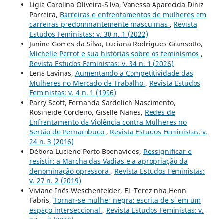
Ligia Carolina Oliveira-Silva, Vanessa Aparecida Diniz
Parreira,
Barreiras e enfrentamentos de mulheres em
carreiras predominantemente masculinas
,
Revista
Estudos Feministas: v. 30 n. 1 (2022)
Janine Gomes da Silva, Luciana Rodrigues Gransotto,
Michelle Perrot e sua histórias sobre os feminismos
,
Revista Estudos Feministas: v. 34 n. 1 (2026)
Lena Lavinas,
Aumentando a Competitividade das
Mulheres no Mercado de Trabalho
,
Revista Estudos
Feministas: v. 4 n. 1 (1996)
Parry Scott, Fernanda Sardelich Nascimento,
Rosineide Cordeiro, Giselle Nanes,
Redes de
Enfrentamento da Violência contra Mulheres no
Sertão de Pernambuco
,
Revista Estudos Feministas: v.
24 n. 3 (2016)
Débora Luciene Porto Boenavides,
Ressignificar e
resistir: a Marcha das Vadias e a apropriação da
denominação opressora
,
Revista Estudos Feministas:
v. 27 n. 2 (2019)
Viviane Inês Weschenfelder, Elí Terezinha Henn
Fabris,
Tornar-se mulher negra: escrita de si em um
espaço interseccional
,
Revista Estudos Feministas: v.