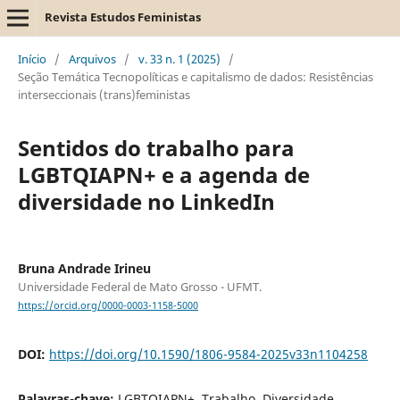
Revista Estudos Feministas
Início
/
Arquivos
/
v. 33 n. 1 (2025)
/
Seção Temática Tecnopolíticas e capitalismo de dados: Resistências
interseccionais (trans)feministas
Sentidos do trabalho para
LGBTQIAPN+ e a agenda de
diversidade no LinkedIn
Bruna Andrade Irineu
Universidade Federal de Mato Grosso - UFMT.
https://orcid.org/0000-0003-1158-5000
DOI:
https://doi.org/10.1590/1806-9584-2025v33n1104258
Palavras-chave:
LGBTQIAPN+, Trabalho, Diversidade,