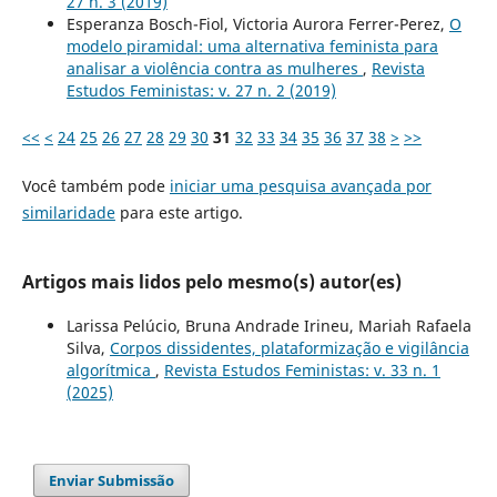
27 n. 3 (2019)
Esperanza Bosch-Fiol, Victoria Aurora Ferrer-Perez,
O
modelo piramidal: uma alternativa feminista para
analisar a violência contra as mulheres
,
Revista
Estudos Feministas: v. 27 n. 2 (2019)
<<
<
24
25
26
27
28
29
30
31
32
33
34
35
36
37
38
>
>>
Você também pode
iniciar uma pesquisa avançada por
similaridade
para este artigo.
Artigos mais lidos pelo mesmo(s) autor(es)
Larissa Pelúcio, Bruna Andrade Irineu, Mariah Rafaela
Silva,
Corpos dissidentes, plataformização e vigilância
algorítmica
,
Revista Estudos Feministas: v. 33 n. 1
(2025)
Enviar Submissão