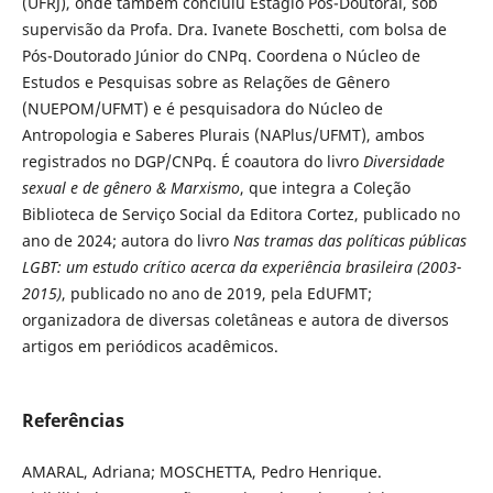
(UFRJ), onde também concluiu Estágio Pós-Doutoral, sob
supervisão da Profa. Dra. Ivanete Boschetti, com bolsa de
Pós-Doutorado Júnior do CNPq. Coordena o Núcleo de
Estudos e Pesquisas sobre as Relações de Gênero
(NUEPOM/UFMT) e é pesquisadora do Núcleo de
Antropologia e Saberes Plurais (NAPlus/UFMT), ambos
registrados no DGP/CNPq. É coautora do livro
Diversidade
sexual e de gênero & Marxismo
, que integra a Coleção
Biblioteca de Serviço Social da Editora Cortez, publicado no
ano de 2024; autora do livro
Nas tramas das políticas públicas
LGBT: um estudo crítico acerca da experiência brasileira (2003-
2015)
, publicado no ano de 2019, pela EdUFMT;
organizadora de diversas coletâneas e autora de diversos
artigos em periódicos acadêmicos.
Referências
AMARAL, Adriana; MOSCHETTA, Pedro Henrique.