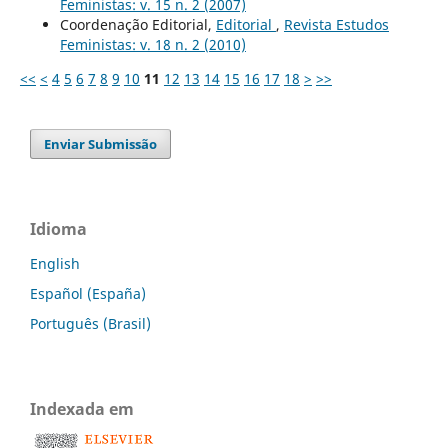
Feministas: v. 15 n. 2 (2007)
Coordenação Editorial,
Editorial
,
Revista Estudos
Feministas: v. 18 n. 2 (2010)
<<
<
4
5
6
7
8
9
10
11
12
13
14
15
16
17
18
>
>>
Enviar Submissão
Idioma
English
Español (España)
Português (Brasil)
Indexada em