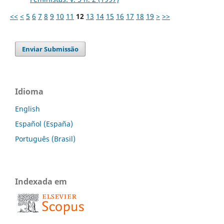
<<
<
5
6
7
8
9
10
11
12
13
14
15
16
17
18
19
>
>>
Enviar Submissão
Idioma
English
Español (España)
Português (Brasil)
Indexada em