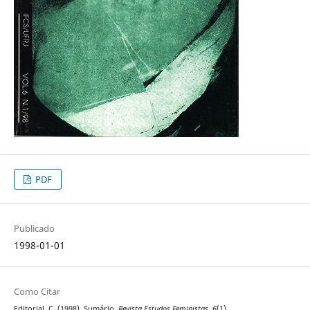
PDF
Publicado
1998-01-01
Como Citar
Editorial, C. (1998). Sumário.
Revista Estudos Feministas
,
6
(1).