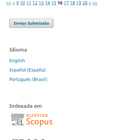
<<
<
9
10
11
12
13
14
15
16
17
18
19
20
>
>>
Enviar Submissão
Idioma
English
Español (España)
Português (Brasil)
Indexada em