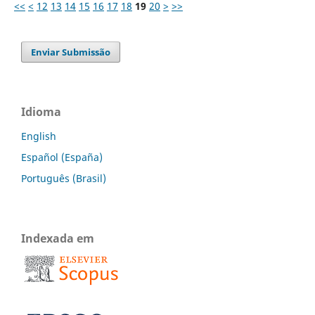
<<
<
12
13
14
15
16
17
18
19
20
>
>>
Enviar Submissão
Idioma
English
Español (España)
Português (Brasil)
Indexada em