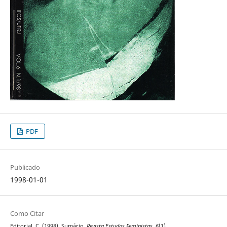
PDF
Publicado
1998-01-01
Como Citar
Editorial, C. (1998). Sumário.
Revista Estudos Feministas
,
6
(1).