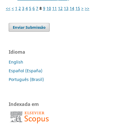
<<
<
1
2
3
4
5
6
7
8
9
10
11
12
13
14
15
>
>>
Enviar Submissão
Idioma
English
Español (España)
Português (Brasil)
Indexada em