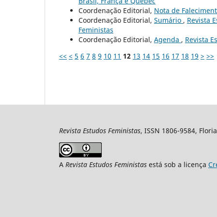
Brasil, França e Quebec
Coordenação Editorial,
Nota de Falecimen
Coordenação Editorial,
Sumário
,
Revista E
Feministas
Coordenação Editorial,
Agenda
,
Revista Es
<<
<
5
6
7
8
9
10
11
12
13
14
15
16
17
18
19
>
>>
Revista Estudos Feministas
, ISSN 1806-9584, Floria
A
Revista Estudos Feministas
está sob a licença
Cr