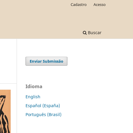
Cadastro
Acesso
Buscar
Enviar Submissão
Idioma
English
Español (España)
Português (Brasil)