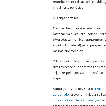
reconhecimento de autoria e publica
inicial neste periódico.
A licença permite:
Compartilhar (copiar e redistribuir o
material em qualquer suporte ou for
e/ou adaptar (remixar, transformar, e 
a partir do material) para qualquer fi
mesmo que comercial.
O licenciante não pode revogar estes
direitos desde que os termos da licen
sejam respeitados. Os termos são os
seguintes:
Atribuição – Você deve dar o
crédito
apropriado
, prover um link para a lic
indicar se foram feitas mudanças
. Is
ser feito de várias formas sem, no ent