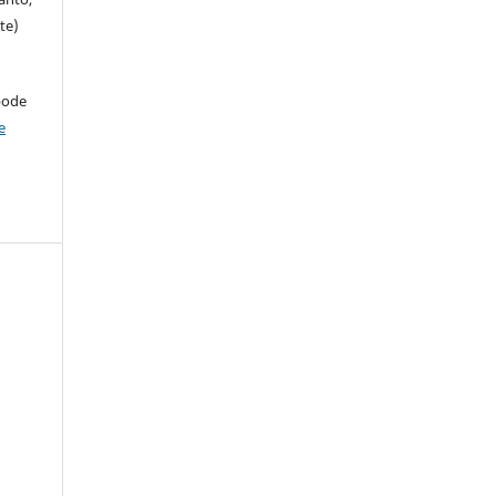
te)
pode
e