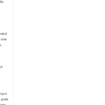
ção
mato)
criar
m,
ça
ença e
so pode
anto,