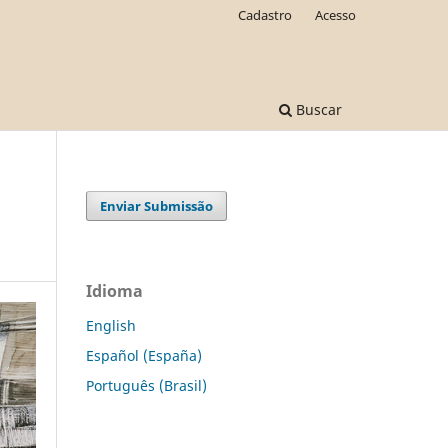
Cadastro
Acesso
Buscar
Enviar Submissão
Idioma
English
Español (España)
Português (Brasil)