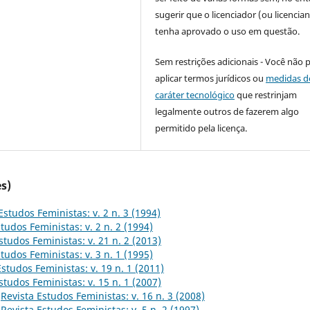
sugerir que o licenciador (ou licencian
tenha aprovado o uso em questão.
Sem restrições adicionais - Você não 
aplicar termos jurídicos ou
medidas d
caráter tecnológico
que restrinjam
legalmente outros de fazerem algo
permitido pela licença.
s)
Estudos Feministas: v. 2 n. 3 (1994)
tudos Feministas: v. 2 n. 2 (1994)
studos Feministas: v. 21 n. 2 (2013)
tudos Feministas: v. 3 n. 1 (1995)
Estudos Feministas: v. 19 n. 1 (2011)
studos Feministas: v. 15 n. 1 (2007)
,
Revista Estudos Feministas: v. 16 n. 3 (2008)
,
Revista Estudos Feministas: v. 5 n. 2 (1997)