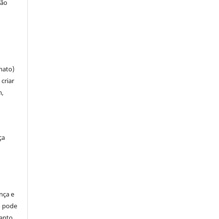
ção
mato)
criar
m,
ça
ença e
so pode
anto,