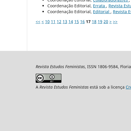
Coordenação Editorial,
Errata
,
Revista Est
Coordenação Editorial,
Editorial
,
Revista E
<<
<
10
11
12
13
14
15
16
17
18
19
20
>
>>
Revista Estudos Feministas
, ISSN 1806-9584, Floria
A
Revista Estudos Feministas
está sob a licença
Cr