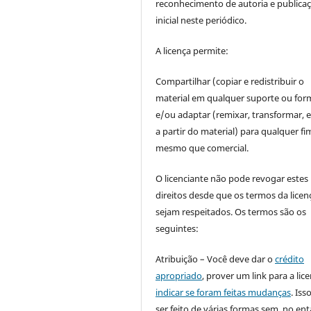
reconhecimento de autoria e publica
inicial neste periódico.
A licença permite:
Compartilhar (copiar e redistribuir o
material em qualquer suporte ou for
e/ou adaptar (remixar, transformar, e 
a partir do material) para qualquer fi
mesmo que comercial.
O licenciante não pode revogar estes
direitos desde que os termos da licen
sejam respeitados. Os termos são os
seguintes:
Atribuição – Você deve dar o
crédito
apropriado
, prover um link para a lic
indicar se foram feitas mudanças
. Is
ser feito de várias formas sem, no ent