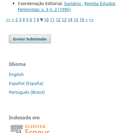
Coordenação Editorial,
Sumário
,
Revista Estudos
Feministas: v. 3 n. 2 (1995)
<<
<
2
3
4
5
6
7
8
9
10
11
12
13
14
15
16
>
>>
Enviar Submissão
Idioma
English
Español (España)
Português (Brasil)
Indexada em