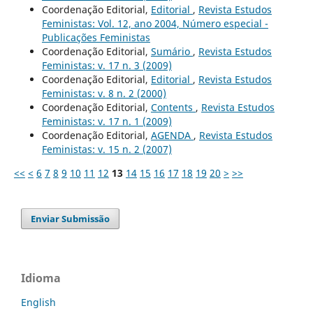
Coordenação Editorial,
Editorial
,
Revista Estudos
Feministas: Vol. 12, ano 2004, Número especial -
Publicações Feministas
Coordenação Editorial,
Sumário
,
Revista Estudos
Feministas: v. 17 n. 3 (2009)
Coordenação Editorial,
Editorial
,
Revista Estudos
Feministas: v. 8 n. 2 (2000)
Coordenação Editorial,
Contents
,
Revista Estudos
Feministas: v. 17 n. 1 (2009)
Coordenação Editorial,
AGENDA
,
Revista Estudos
Feministas: v. 15 n. 2 (2007)
<<
<
6
7
8
9
10
11
12
13
14
15
16
17
18
19
20
>
>>
Enviar Submissão
Idioma
English