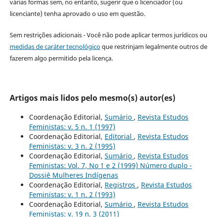
várias formas sem, no entanto, sugerir que o licenciador (ou
licenciante) tenha aprovado o uso em questão.
Sem restrições adicionais - Você não pode aplicar termos jurídicos ou
medidas de caráter tecnológico
que restrinjam legalmente outros de
fazerem algo permitido pela licença.
Artigos mais lidos pelo mesmo(s) autor(es)
Coordenação Editorial,
Sumário
,
Revista Estudos
Feministas: v. 5 n. 1 (1997)
Coordenação Editorial,
Editorial
,
Revista Estudos
Feministas: v. 3 n. 2 (1995)
Coordenação Editorial,
Sumário
,
Revista Estudos
Feministas: Vol. 7, No 1 e 2 (1999) Número duplo -
Dossiê Mulheres Indígenas
Coordenação Editorial,
Registros
,
Revista Estudos
Feministas: v. 1 n. 2 (1993)
Coordenação Editorial,
Sumário
,
Revista Estudos
Feministas: v. 19 n. 3 (2011)