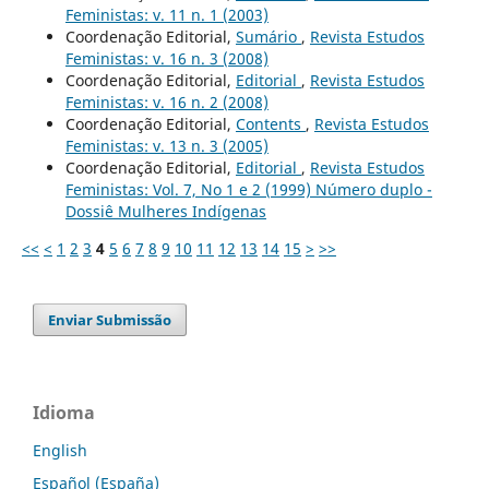
Feministas: v. 11 n. 1 (2003)
Coordenação Editorial,
Sumário
,
Revista Estudos
Feministas: v. 16 n. 3 (2008)
Coordenação Editorial,
Editorial
,
Revista Estudos
Feministas: v. 16 n. 2 (2008)
Coordenação Editorial,
Contents
,
Revista Estudos
Feministas: v. 13 n. 3 (2005)
Coordenação Editorial,
Editorial
,
Revista Estudos
Feministas: Vol. 7, No 1 e 2 (1999) Número duplo -
Dossiê Mulheres Indígenas
<<
<
1
2
3
4
5
6
7
8
9
10
11
12
13
14
15
>
>>
Enviar Submissão
Idioma
English
Español (España)