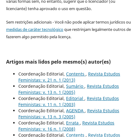
várias formas sem, no entanto, sugerir que o licenciador (ou
licenciante) tenha aprovado o uso em questão.
Sem restrições adicionais - Você não pode aplicar termos jurídicos ou
medidas de caráter tecnológico
que restrinjam legalmente outros de
fazerem algo permitido pela licença.
Artigos mais lidos pelo mesmo(s) autor(es)
Coordenação Editorial,
Contents
,
Revista Estudos
Feministas: v. 21 n. 1 (2013)
Coordenação Editorial,
Sumário
,
Revista Estudos
Feministas: v. 13 n. 1 (2005)
Coordenação Editorial,
Editorial
,
Revista Estudos
Feministas: v. 11 n. 1 (2003)
Coordenação Editorial,
AGENDA
,
Revista Estudos
Feministas: v. 13 n. 3 (2005)
Coordenação Editorial,
Errata
,
Revista Estudos
Feministas: v. 16 n. 1 (2008)
Coordenação Editorial,
Contents
,
Revista Estudos