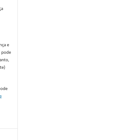
ça
ença e
so pode
anto,
te)
pode
e