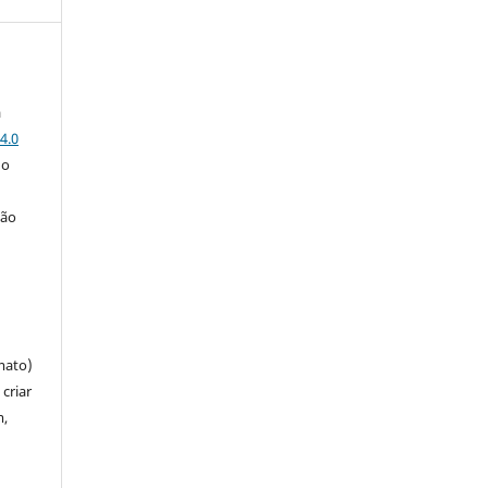
a
4.0
 o
ção
mato)
criar
m,