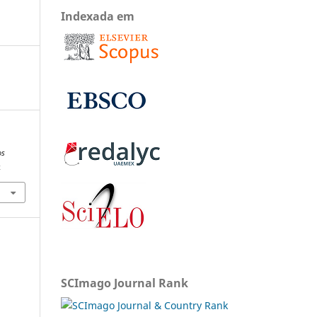
Indexada em
os
x
SCImago Journal Rank