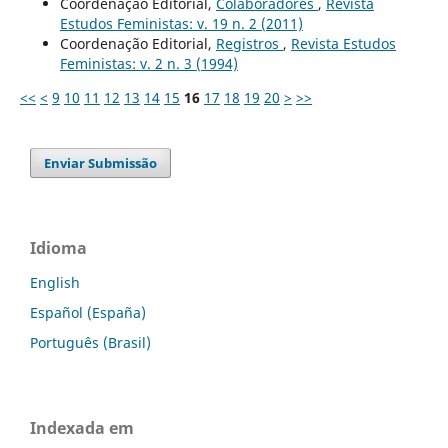
Coordenação Editorial,
Colaboradores
,
Revista
Estudos Feministas: v. 19 n. 2 (2011)
Coordenação Editorial,
Registros
,
Revista Estudos
Feministas: v. 2 n. 3 (1994)
<<
<
9
10
11
12
13
14
15
16
17
18
19
20
>
>>
Enviar Submissão
Idioma
English
Español (España)
Português (Brasil)
Indexada em