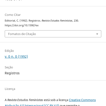
Como Citar
Editorial, C. (1992). Registros.
Revista Estudos Feministas
, 230.
https://doi.org/10.1590/%x
Fomatos de Citação
Edição
v. 0 n. 0 (1992)
Seção
Registros
Licença
A
Revista Estudos Feministas
está sob a licença
Creative Commons
Atribuição 4.0 Internacional (CC BY 4.0)
que permite o