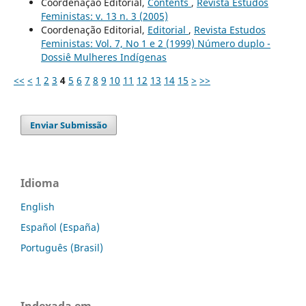
Coordenação Editorial,
Contents
,
Revista Estudos
Feministas: v. 13 n. 3 (2005)
Coordenação Editorial,
Editorial
,
Revista Estudos
Feministas: Vol. 7, No 1 e 2 (1999) Número duplo -
Dossiê Mulheres Indígenas
<<
<
1
2
3
4
5
6
7
8
9
10
11
12
13
14
15
>
>>
Enviar Submissão
Idioma
English
Español (España)
Português (Brasil)
Indexada em