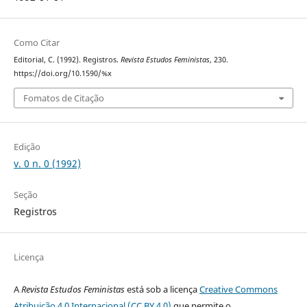
Como Citar
Editorial, C. (1992). Registros.
Revista Estudos Feministas
, 230.
https://doi.org/10.1590/%x
Fomatos de Citação
Edição
v. 0 n. 0 (1992)
Seção
Registros
Licença
A
Revista Estudos Feministas
está sob a licença
Creative Commons
Atribuição 4.0 Internacional (CC BY 4.0)
que permite o