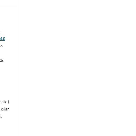
a
4.0
 o
ção
mato)
criar
m,