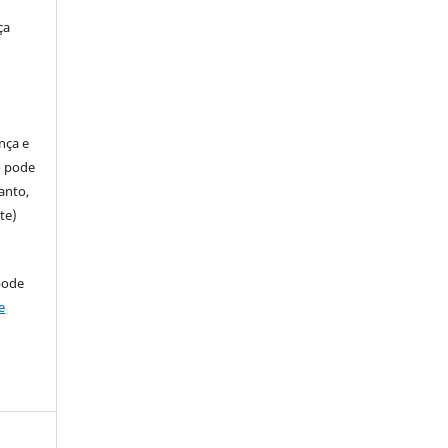
ça
ença e
so pode
anto,
te)
pode
e