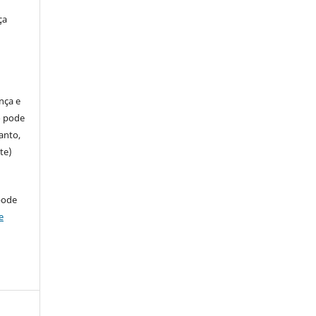
ça
ença e
so pode
anto,
te)
pode
e