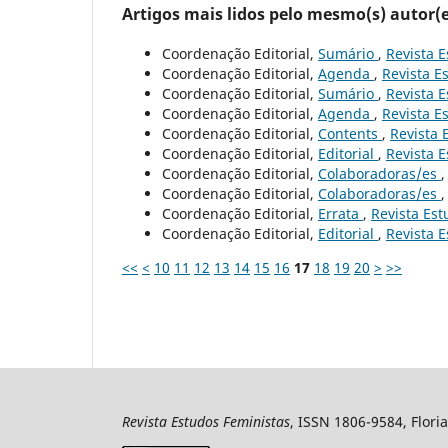
Artigos mais lidos pelo mesmo(s) autor(e
Coordenação Editorial,
Sumário
,
Revista E
Coordenação Editorial,
Agenda
,
Revista Es
Coordenação Editorial,
Sumário
,
Revista E
Coordenação Editorial,
Agenda
,
Revista Es
Coordenação Editorial,
Contents
,
Revista 
Coordenação Editorial,
Editorial
,
Revista E
Coordenação Editorial,
Colaboradoras/es
Coordenação Editorial,
Colaboradoras/es
Coordenação Editorial,
Errata
,
Revista Est
Coordenação Editorial,
Editorial
,
Revista E
<<
<
10
11
12
13
14
15
16
17
18
19
20
>
>>
Revista Estudos Feministas
, ISSN 1806-9584, Floria