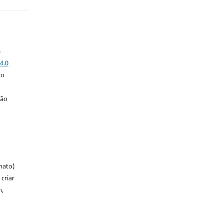
a
4.0
 o
ção
mato)
criar
m,