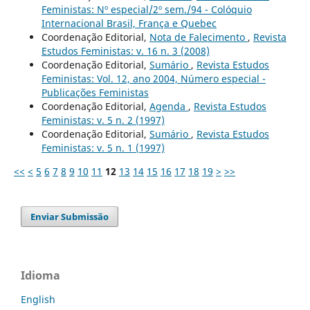
Feministas: Nº especial/2º sem./94 - Colóquio
Internacional Brasil, França e Quebec
Coordenação Editorial,
Nota de Falecimento
,
Revista
Estudos Feministas: v. 16 n. 3 (2008)
Coordenação Editorial,
Sumário
,
Revista Estudos
Feministas: Vol. 12, ano 2004, Número especial -
Publicações Feministas
Coordenação Editorial,
Agenda
,
Revista Estudos
Feministas: v. 5 n. 2 (1997)
Coordenação Editorial,
Sumário
,
Revista Estudos
Feministas: v. 5 n. 1 (1997)
<<
<
5
6
7
8
9
10
11
12
13
14
15
16
17
18
19
>
>>
Enviar Submissão
Idioma
English