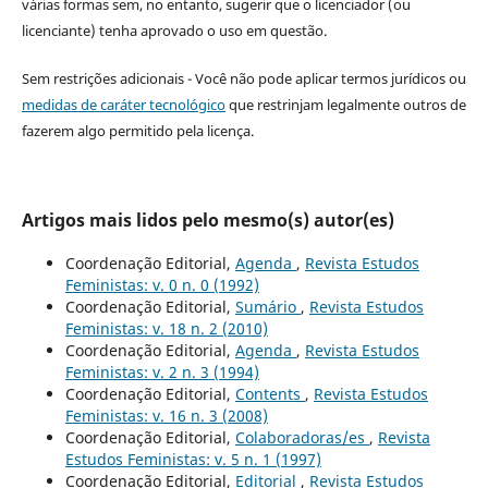
várias formas sem, no entanto, sugerir que o licenciador (ou
licenciante) tenha aprovado o uso em questão.
Sem restrições adicionais - Você não pode aplicar termos jurídicos ou
medidas de caráter tecnológico
que restrinjam legalmente outros de
fazerem algo permitido pela licença.
Artigos mais lidos pelo mesmo(s) autor(es)
Coordenação Editorial,
Agenda
,
Revista Estudos
Feministas: v. 0 n. 0 (1992)
Coordenação Editorial,
Sumário
,
Revista Estudos
Feministas: v. 18 n. 2 (2010)
Coordenação Editorial,
Agenda
,
Revista Estudos
Feministas: v. 2 n. 3 (1994)
Coordenação Editorial,
Contents
,
Revista Estudos
Feministas: v. 16 n. 3 (2008)
Coordenação Editorial,
Colaboradoras/es
,
Revista
Estudos Feministas: v. 5 n. 1 (1997)
Coordenação Editorial,
Editorial
,
Revista Estudos