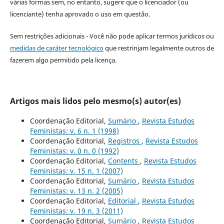
várias formas sem, no entanto, sugerir que o licenciador (ou
licenciante) tenha aprovado o uso em questão.
Sem restrições adicionais - Você não pode aplicar termos jurídicos ou
medidas de caráter tecnológico
que restrinjam legalmente outros de
fazerem algo permitido pela licença.
Artigos mais lidos pelo mesmo(s) autor(es)
Coordenação Editorial,
Sumário
,
Revista Estudos
Feministas: v. 6 n. 1 (1998)
Coordenação Editorial,
Registros
,
Revista Estudos
Feministas: v. 0 n. 0 (1992)
Coordenação Editorial,
Contents
,
Revista Estudos
Feministas: v. 15 n. 1 (2007)
Coordenação Editorial,
Sumário
,
Revista Estudos
Feministas: v. 13 n. 2 (2005)
Coordenação Editorial,
Editorial
,
Revista Estudos
Feministas: v. 19 n. 3 (2011)
Coordenação Editorial,
Sumário
,
Revista Estudos