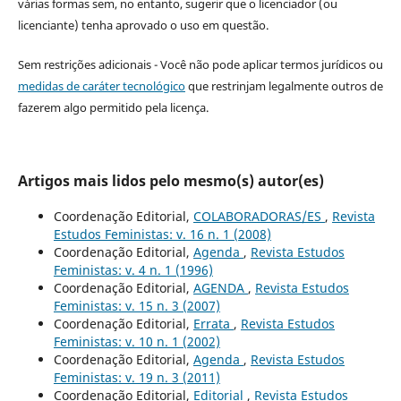
várias formas sem, no entanto, sugerir que o licenciador (ou
licenciante) tenha aprovado o uso em questão.
Sem restrições adicionais - Você não pode aplicar termos jurídicos ou
medidas de caráter tecnológico
que restrinjam legalmente outros de
fazerem algo permitido pela licença.
Artigos mais lidos pelo mesmo(s) autor(es)
Coordenação Editorial,
COLABORADORAS/ES
,
Revista
Estudos Feministas: v. 16 n. 1 (2008)
Coordenação Editorial,
Agenda
,
Revista Estudos
Feministas: v. 4 n. 1 (1996)
Coordenação Editorial,
AGENDA
,
Revista Estudos
Feministas: v. 15 n. 3 (2007)
Coordenação Editorial,
Errata
,
Revista Estudos
Feministas: v. 10 n. 1 (2002)
Coordenação Editorial,
Agenda
,
Revista Estudos
Feministas: v. 19 n. 3 (2011)
Coordenação Editorial,
Editorial
,
Revista Estudos