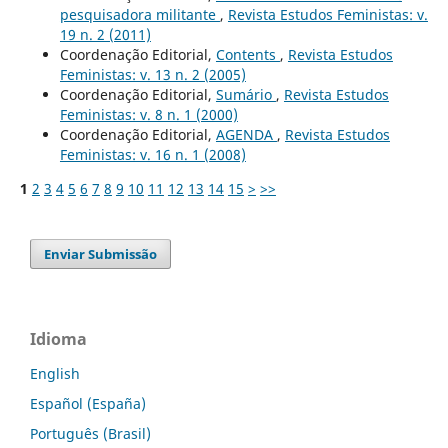
pesquisadora militante
,
Revista Estudos Feministas: v.
19 n. 2 (2011)
Coordenação Editorial,
Contents
,
Revista Estudos
Feministas: v. 13 n. 2 (2005)
Coordenação Editorial,
Sumário
,
Revista Estudos
Feministas: v. 8 n. 1 (2000)
Coordenação Editorial,
AGENDA
,
Revista Estudos
Feministas: v. 16 n. 1 (2008)
1
2
3
4
5
6
7
8
9
10
11
12
13
14
15
>
>>
Enviar Submissão
Idioma
English
Español (España)
Português (Brasil)