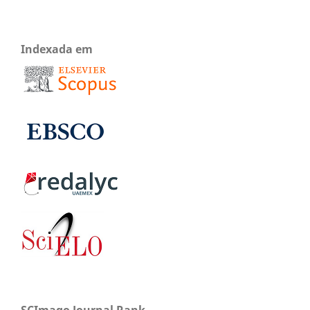
Indexada em
SCImago Journal Rank