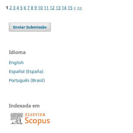
1
2
3
4
5
6
7
8
9
10
11
12
13
14
15
>
>>
Enviar Submissão
Idioma
English
Español (España)
Português (Brasil)
Indexada em