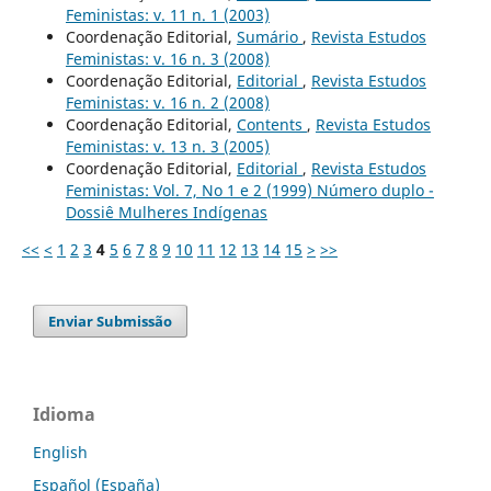
Feministas: v. 11 n. 1 (2003)
Coordenação Editorial,
Sumário
,
Revista Estudos
Feministas: v. 16 n. 3 (2008)
Coordenação Editorial,
Editorial
,
Revista Estudos
Feministas: v. 16 n. 2 (2008)
Coordenação Editorial,
Contents
,
Revista Estudos
Feministas: v. 13 n. 3 (2005)
Coordenação Editorial,
Editorial
,
Revista Estudos
Feministas: Vol. 7, No 1 e 2 (1999) Número duplo -
Dossiê Mulheres Indígenas
<<
<
1
2
3
4
5
6
7
8
9
10
11
12
13
14
15
>
>>
Enviar Submissão
Idioma
English
Español (España)