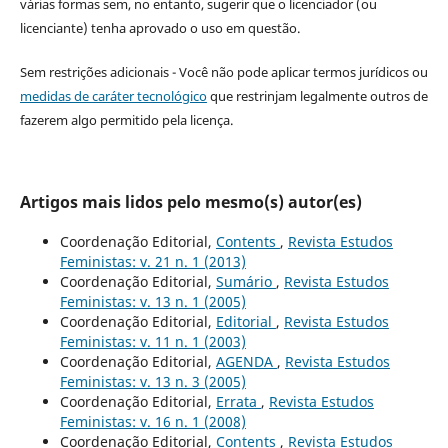
várias formas sem, no entanto, sugerir que o licenciador (ou
licenciante) tenha aprovado o uso em questão.
Sem restrições adicionais - Você não pode aplicar termos jurídicos ou
medidas de caráter tecnológico
que restrinjam legalmente outros de
fazerem algo permitido pela licença.
Artigos mais lidos pelo mesmo(s) autor(es)
Coordenação Editorial,
Contents
,
Revista Estudos
Feministas: v. 21 n. 1 (2013)
Coordenação Editorial,
Sumário
,
Revista Estudos
Feministas: v. 13 n. 1 (2005)
Coordenação Editorial,
Editorial
,
Revista Estudos
Feministas: v. 11 n. 1 (2003)
Coordenação Editorial,
AGENDA
,
Revista Estudos
Feministas: v. 13 n. 3 (2005)
Coordenação Editorial,
Errata
,
Revista Estudos
Feministas: v. 16 n. 1 (2008)
Coordenação Editorial,
Contents
,
Revista Estudos