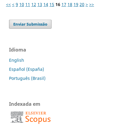
<<
<
9
10
11
12
13
14
15
16
17
18
19
20
>
>>
Enviar Submissão
Idioma
English
Español (España)
Português (Brasil)
Indexada em