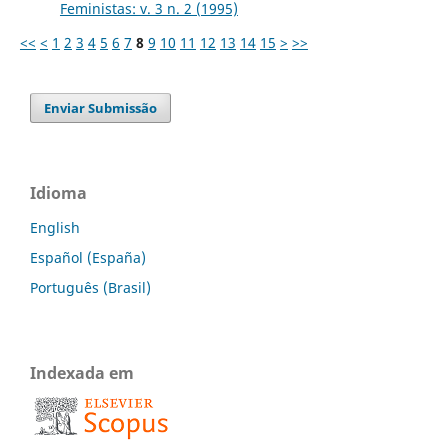
Feministas: v. 3 n. 2 (1995)
<<
<
1
2
3
4
5
6
7
8
9
10
11
12
13
14
15
>
>>
Enviar Submissão
Idioma
English
Español (España)
Português (Brasil)
Indexada em