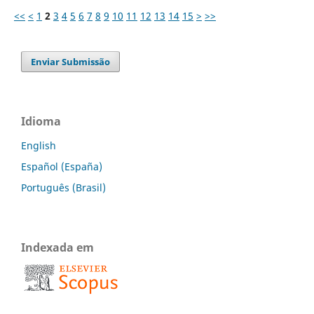
<<
<
1
2
3
4
5
6
7
8
9
10
11
12
13
14
15
>
>>
Enviar Submissão
Idioma
English
Español (España)
Português (Brasil)
Indexada em