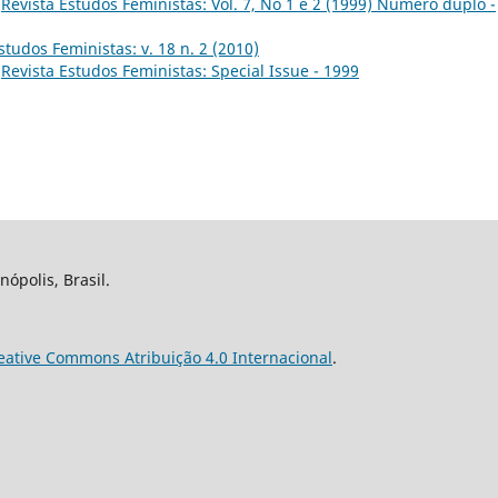
,
Revista Estudos Feministas: Vol. 7, No 1 e 2 (1999) Número duplo -
studos Feministas: v. 18 n. 2 (2010)
,
Revista Estudos Feministas: Special Issue - 1999
nópolis, Brasil.
eative Commons Atribuição 4.0 Internacional
.