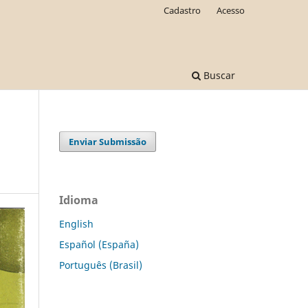
Cadastro
Acesso
Buscar
Enviar Submissão
Idioma
English
Español (España)
Português (Brasil)