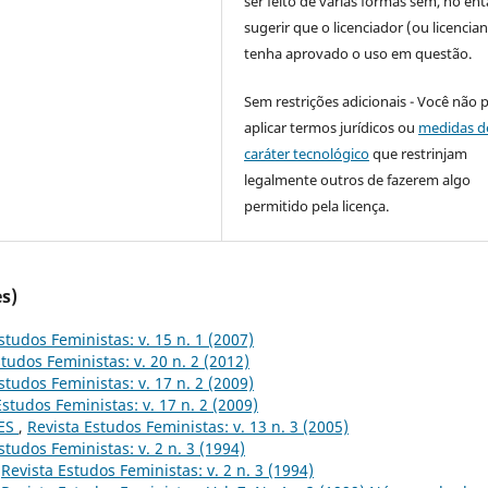
ser feito de várias formas sem, no ent
sugerir que o licenciador (ou licencian
tenha aprovado o uso em questão.
Sem restrições adicionais - Você não 
aplicar termos jurídicos ou
medidas d
caráter tecnológico
que restrinjam
legalmente outros de fazerem algo
permitido pela licença.
s)
studos Feministas: v. 15 n. 1 (2007)
tudos Feministas: v. 20 n. 2 (2012)
studos Feministas: v. 17 n. 2 (2009)
Estudos Feministas: v. 17 n. 2 (2009)
ES
,
Revista Estudos Feministas: v. 13 n. 3 (2005)
studos Feministas: v. 2 n. 3 (1994)
,
Revista Estudos Feministas: v. 2 n. 3 (1994)