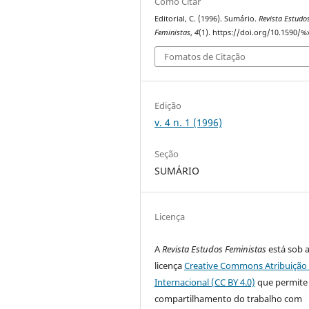
Como Citar
Editorial, C. (1996). Sumário.
Revista Estudo
Feministas
,
4
(1). https://doi.org/10.1590/%
Fomatos de Citação
Edição
v. 4 n. 1 (1996)
Seção
SUMÁRIO
Licença
A
Revista Estudos Feministas
está sob 
licença
Creative Commons Atribuição 
Internacional (CC BY 4.0)
que permite
compartilhamento do trabalho com