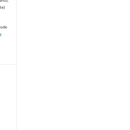
anto,
te)
pode
e