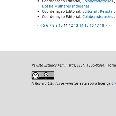
Coordenação Editorial,
Colaboradoras/es
Dossiê Mulheres Indígenas
Coordenação Editorial,
Editorial
,
Revista E
Coordenação Editorial,
Colaboradoras/es
<<
<
4
5
6
7
8
9
10
11
12
13
14
15
16
17
18
>
>>
Revista Estudos Feministas
, ISSN 1806-9584, Floria
A
Revista Estudos Feministas
está sob a licença
Cr