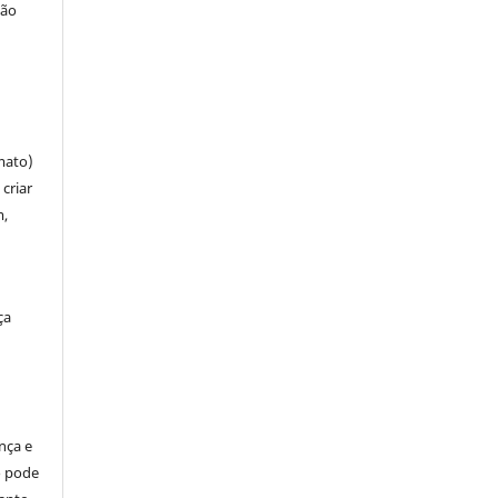
ção
mato)
criar
m,
ça
ença e
so pode