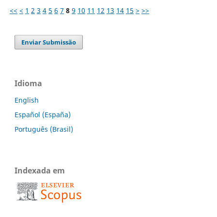
<<
<
1
2
3
4
5
6
7
8
9
10
11
12
13
14
15
>
>>
Enviar Submissão
Idioma
English
Español (España)
Português (Brasil)
Indexada em