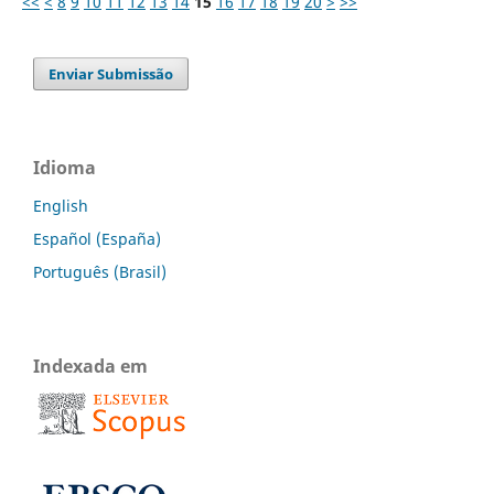
<<
<
8
9
10
11
12
13
14
15
16
17
18
19
20
>
>>
Enviar Submissão
Idioma
English
Español (España)
Português (Brasil)
Indexada em