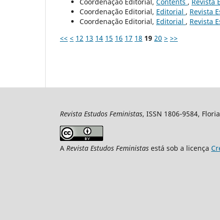
Coordenação Editorial,
Contents
,
Revista 
Coordenação Editorial,
Editorial
,
Revista E
Coordenação Editorial,
Editorial
,
Revista E
<<
<
12
13
14
15
16
17
18
19
20
>
>>
Revista Estudos Feministas
, ISSN 1806-9584, Floria
A
Revista Estudos Feministas
está sob a licença
Cr