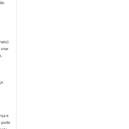
ção
mato)
criar
m,
ça
ença e
so pode