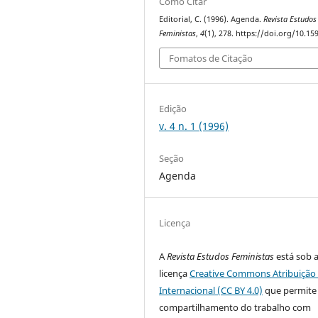
Como Citar
Editorial, C. (1996). Agenda.
Revista Estudos
Feministas
,
4
(1), 278. https://doi.org/10.1
Fomatos de Citação
Edição
v. 4 n. 1 (1996)
Seção
Agenda
Licença
A
Revista Estudos Feministas
está sob 
licença
Creative Commons Atribuição 
Internacional (CC BY 4.0)
que permite
compartilhamento do trabalho com