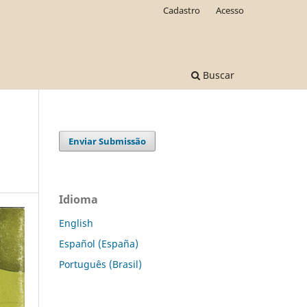
Cadastro
Acesso
Buscar
Enviar Submissão
Idioma
English
Español (España)
Português (Brasil)