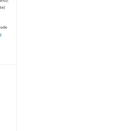
anto,
te)
pode
e