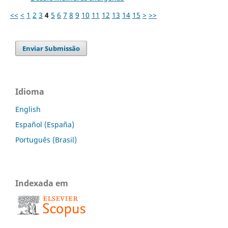
<<
<
1
2
3
4
5
6
7
8
9
10
11
12
13
14
15
>
>>
Enviar Submissão
Idioma
English
Español (España)
Português (Brasil)
Indexada em