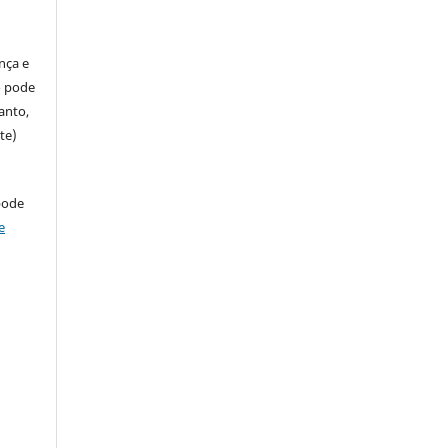
ença e
so pode
anto,
te)
pode
e