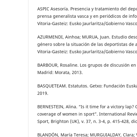
ASPIC Asesoría. Presencia y tratamiento del dep
prensa generalista vasca y en periódicos de inf
Vitoria-Gasteiz: Eusko Jaurlaritza/Gobierno Vasco
AZURMENDI, Ainhoa; MURUA, Juan. Estudio desd
género sobre la situación de las deportistas de a
Vitoria-Gasteiz: Eusko Jaurlaritza/Gobierno Vasco
BARBOUR, Rosaline. Los grupos de discusión en I
Madrid: Morata, 2013.
BASQUETEAM. Estatutos. Getxo: Fundación Euska
2019.
BERNESTEIN, Alina. “Is it time for a victory lap
coverage of women in sport”. International Revie
Sport, Brighton (UK), v. 37, n. 3-4, p. 415-428, d
BLANDÓN, María Teresa; MURGUIALDAY, Clara; 