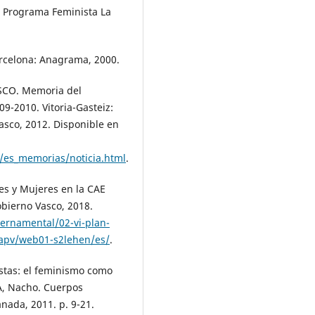
 Programa Feminista La
rcelona: Anagrama, 2000.
CO. Memoria del
9-2010. Vitoria-Gasteiz:
asco, 2012. Disponible en
/es_memorias/noticia.html
.
s y Mujeres en la CAE
obierno Vasco, 2018.
ernamental/02-vi-plan-
capv/web01-s2lehen/es/
.
istas: el feminismo como
A, Nacho. Cuerpos
nada, 2011. p. 9-21.