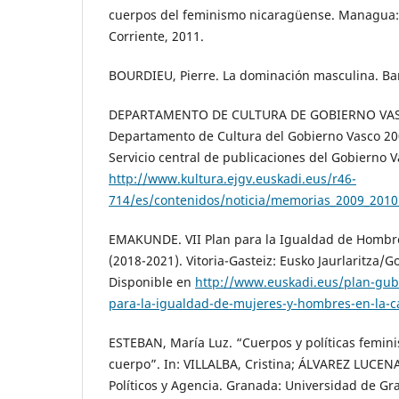
cuerpos del feminismo nicaragüense. Managua:
Corriente, 2011.
BOURDIEU, Pierre. La dominación masculina. Ba
DEPARTAMENTO DE CULTURA DE GOBIERNO VAS
Departamento de Cultura del Gobierno Vasco 200
Servicio central de publicaciones del Gobierno V
http://www.kultura.ejgv.euskadi.eus/r46-
714/es/contenidos/noticia/memorias_2009_2010
EMAKUNDE. VII Plan para la Igualdad de Hombre
(2018-2021). Vitoria-Gasteiz: Eusko Jaurlaritza/G
Disponible en
http://www.euskadi.eus/plan-gub
para-la-igualdad-de-mujeres-y-hombres-en-la-
ESTEBAN, María Luz. “Cuerpos y políticas femin
cuerpo”. In: VILLALBA, Cristina; ÁLVAREZ LUCEN
Políticos y Agencia. Granada: Universidad de Gra