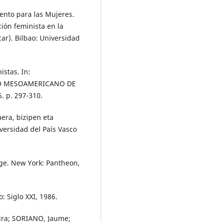
nto para las Mujeres.
ión feminista en la
car). Bilbao: Universidad
stas. In:
RO MESOAMERICANO DE
 p. 297-310.
era, bizipen eta
iversidad del País Vasco
ge. New York: Pantheon,
: Siglo XXI, 1986.
vira; SORIANO, Jaume;