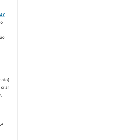
a
4.0
 o
ção
mato)
criar
m,
ça