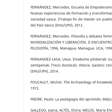
FERNÁNDEZ, Mercedes. Escuela de Empoderamie
Nuevas experiencias de formación y transformac
sociedad vasca. (Trabajo fin de máster sin publi
del País Vasco (EHU/UPV), 2012.
FERNÁNDEZ, Mercedes. Filosofía y debates femini
MUNDIALIZACIÓN Y LIBERACIÓN. II ENCUENT
FILOSOFÍA, 1996, Managua. Managua: UCA, 1996.
FERNANDEZ-LASA, Uxue. Emakume pilotariak: iza
sentipenak. (Tesis doctoral). Vitoria- Gasteiz: Un
(EHU/UPV), 2014.
FOUCAULT, Michel. The Archaeology of Knowled
1972.
FREIRE, Paulo. La pedagogía del oprimido. Méjico
GALLEGO, Joana; ALTÉS, Elvira; MELÚS, María El