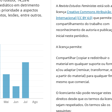
o futebol; 14,28%
ediático em detrimento
A
Revista Estudos Feministas
está sob 
prioridade a aspectos
licença
Creative Commons Atribuição 
os, lesões, entre outros.
Internacional (CC BY 4.0)
que permite
compartilhamento do trabalho com
reconhecimento de autoria e publica
inicial neste periódico.
A licença permite:
Compartilhar (copiar e redistribuir o
material em qualquer suporte ou for
e/ou adaptar (remixar, transformar, e 
a partir do material) para qualquer fi
mesmo que comercial.
O licenciante não pode revogar estes
direitos desde que os termos da licen
sejam respeitados. Os termos são os
seguintes: