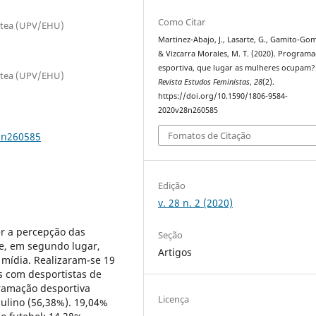
Como Citar
tatea (UPV/EHU)
Martinez-Abajo, J., Lasarte, G., Gamito-Gom
& Vizcarra Morales, M. T. (2020). Program
esportiva, que lugar as mulheres ocupam?
tatea (UPV/EHU)
Revista Estudos Feministas
,
28
(2).
https://doi.org/10.1590/1806-9584-
2020v28n260585
Fomatos de Citação
8n260585
Edição
v. 28 n. 2 (2020)
er a percepção das
Seção
 e, em segundo lugar,
Artigos
mídia. Realizaram-se 19
s com desportistas de
gramação desportiva
Licença
culino (56,38%). 19,04%