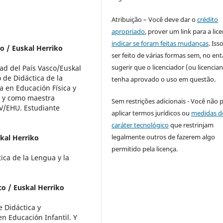
Atribuição – Você deve dar o
crédito
apropriado
, prover um link para a lic
indicar se foram feitas mudanças
. Is
o / Euskal Herriko
ser feito de várias formas sem, no ent
sugerir que o licenciador (ou licencian
ad del País Vasco/Euskal
 de Didáctica de la
tenha aprovado o uso em questão.
a en Educación Física y
 y como maestra
Sem restrições adicionais - Você não 
PV/EHU. Estudiante
aplicar termos jurídicos ou
medidas d
caráter tecnológico
que restrinjam
legalmente outros de fazerem algo
skal Herriko
permitido pela licença.
ca de la Lengua y la
co / Euskal Herriko
e Didáctica y
n Educación Infantil. Y