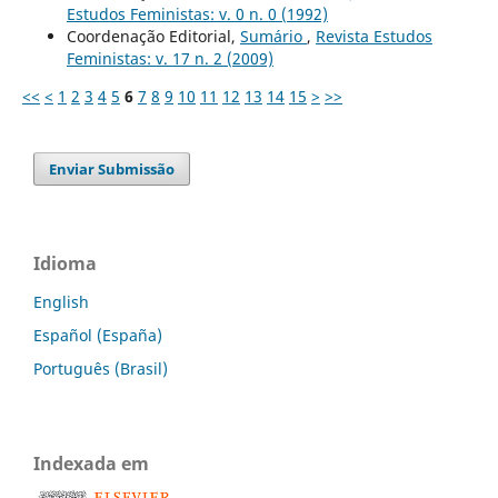
Estudos Feministas: v. 0 n. 0 (1992)
Coordenação Editorial,
Sumário
,
Revista Estudos
Feministas: v. 17 n. 2 (2009)
<<
<
1
2
3
4
5
6
7
8
9
10
11
12
13
14
15
>
>>
Enviar Submissão
Idioma
English
Español (España)
Português (Brasil)
Indexada em