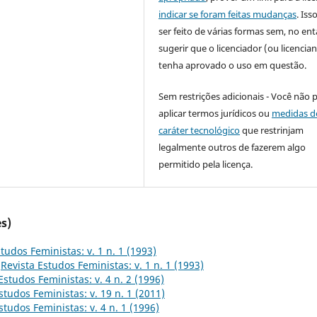
indicar se foram feitas mudanças
. Is
ser feito de várias formas sem, no ent
sugerir que o licenciador (ou licencian
tenha aprovado o uso em questão.
Sem restrições adicionais - Você não 
aplicar termos jurídicos ou
medidas d
caráter tecnológico
que restrinjam
legalmente outros de fazerem algo
permitido pela licença.
s)
tudos Feministas: v. 1 n. 1 (1993)
,
Revista Estudos Feministas: v. 1 n. 1 (1993)
Estudos Feministas: v. 4 n. 2 (1996)
studos Feministas: v. 19 n. 1 (2011)
studos Feministas: v. 4 n. 1 (1996)