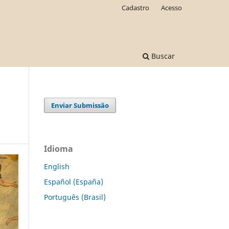
Cadastro
Acesso
Buscar
Enviar Submissão
Idioma
English
Español (España)
Português (Brasil)