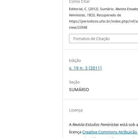
Como Citar
Editorial, C. (2012). Sumário.
Revista Estudo
Feministas
,
19
(3). Recuperado de
https://periodicos.ufsc.br/index.php/ref/ar
view/23598
Fomatos de Citação
Edição
v. 19 n. 3 (2011)
Seção
SUMÁRIO
Licença
A
Revista Estudos Feministas
está sob 
licença
Creative Commons Atribuição 