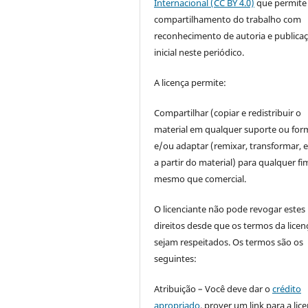
Internacional (CC BY 4.0)
que permite
compartilhamento do trabalho com
reconhecimento de autoria e publica
inicial neste periódico.
A licença permite:
Compartilhar (copiar e redistribuir o
material em qualquer suporte ou for
e/ou adaptar (remixar, transformar, e 
a partir do material) para qualquer fi
mesmo que comercial.
O licenciante não pode revogar estes
direitos desde que os termos da licen
sejam respeitados. Os termos são os
seguintes:
Atribuição – Você deve dar o
crédito
apropriado
, prover um link para a lic