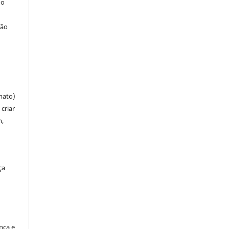
 o
ção
mato)
criar
m,
ça
ença e