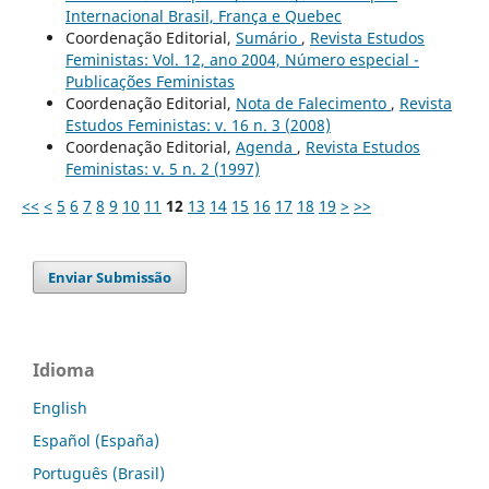
Internacional Brasil, França e Quebec
Coordenação Editorial,
Sumário
,
Revista Estudos
Feministas: Vol. 12, ano 2004, Número especial -
Publicações Feministas
Coordenação Editorial,
Nota de Falecimento
,
Revista
Estudos Feministas: v. 16 n. 3 (2008)
Coordenação Editorial,
Agenda
,
Revista Estudos
Feministas: v. 5 n. 2 (1997)
<<
<
5
6
7
8
9
10
11
12
13
14
15
16
17
18
19
>
>>
Enviar Submissão
Idioma
English
Español (España)
Português (Brasil)