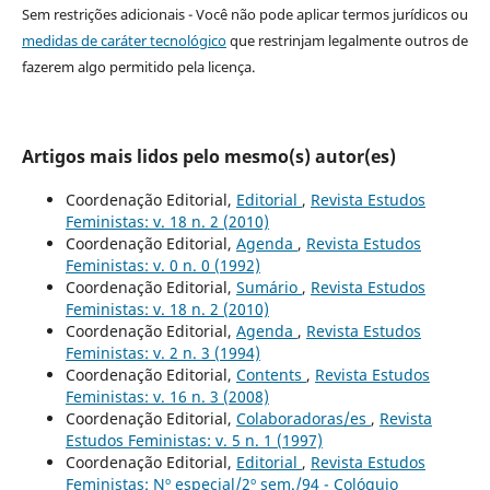
Sem restrições adicionais - Você não pode aplicar termos jurídicos ou
medidas de caráter tecnológico
que restrinjam legalmente outros de
fazerem algo permitido pela licença.
Artigos mais lidos pelo mesmo(s) autor(es)
Coordenação Editorial,
Editorial
,
Revista Estudos
Feministas: v. 18 n. 2 (2010)
Coordenação Editorial,
Agenda
,
Revista Estudos
Feministas: v. 0 n. 0 (1992)
Coordenação Editorial,
Sumário
,
Revista Estudos
Feministas: v. 18 n. 2 (2010)
Coordenação Editorial,
Agenda
,
Revista Estudos
Feministas: v. 2 n. 3 (1994)
Coordenação Editorial,
Contents
,
Revista Estudos
Feministas: v. 16 n. 3 (2008)
Coordenação Editorial,
Colaboradoras/es
,
Revista
Estudos Feministas: v. 5 n. 1 (1997)
Coordenação Editorial,
Editorial
,
Revista Estudos
Feministas: Nº especial/2º sem./94 - Colóquio