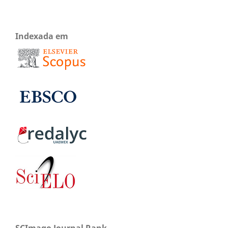
Indexada em
SCImago Journal Rank