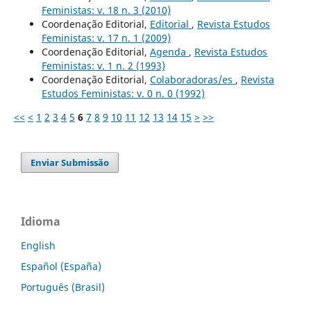
Feministas: v. 18 n. 3 (2010)
Coordenação Editorial,
Editorial
,
Revista Estudos
Feministas: v. 17 n. 1 (2009)
Coordenação Editorial,
Agenda
,
Revista Estudos
Feministas: v. 1 n. 2 (1993)
Coordenação Editorial,
Colaboradoras/es
,
Revista
Estudos Feministas: v. 0 n. 0 (1992)
<<
<
1
2
3
4
5
6
7
8
9
10
11
12
13
14
15
>
>>
Enviar Submissão
Idioma
English
Español (España)
Português (Brasil)