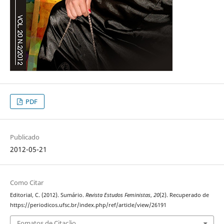
PDF
Publicado
2012-05-21
Como Citar
Editorial, C. (2012). Sumário.
Revista Estudos Feministas
,
20
(2). Recuperado de
https://periodicos.ufsc.br/index.php/ref/article/view/26191
Fomatos de Citação