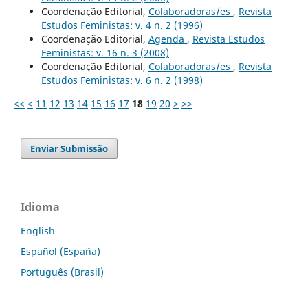
Coordenação Editorial,
Colaboradoras/es
,
Revista
Estudos Feministas: v. 4 n. 2 (1996)
Coordenação Editorial,
Agenda
,
Revista Estudos
Feministas: v. 16 n. 3 (2008)
Coordenação Editorial,
Colaboradoras/es
,
Revista
Estudos Feministas: v. 6 n. 2 (1998)
<<
<
11
12
13
14
15
16
17
18
19
20
>
>>
Enviar Submissão
Idioma
English
Español (España)
Português (Brasil)