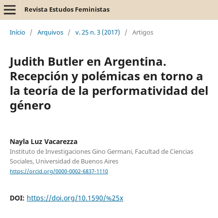
Revista Estudos Feministas
Início
/
Arquivos
/
v. 25 n. 3 (2017)
/
Artigos
Judith Butler en Argentina.
Recepción y polémicas en torno a
la teoría de la performatividad del
género
Nayla Luz Vacarezza
Instituto de Investigaciones Gino Germani, Facultad de Ciencias
Sociales, Universidad de Buenos Aires
https://orcid.org/0000-0002-6837-1110
DOI:
https://doi.org/10.1590/%25x