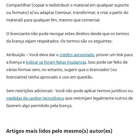
Compartilhar (copiar e redistribuir o material em qualquer suporte
ou formato) e/ou adaptar (remixar, transformar, e criar a partir do
material) para qualquer fim, mesmo que comercial.
O licenciante não pode revogar estes direitos desde que os termos
da licença sejam respeitados. Os termos são os seguintes:
Atribuição – Você deve dar o
crédito apropriado
, prover um link para
a licença e
indicar se foram feitas mudanças
. Isso pode ser feito de
várias formas sem, no entanto, sugerir que o licenciador (ou
licenciante) tenha aprovado o uso em questão.
Sem restrições adicionais - Você não pode aplicar termos jurídicos ou
medidas de caráter tecnológico
que restrinjam legalmente outros de
fazerem algo permitido pela licença.
Artigos mais lidos pelo mesmo(s) autor(es)