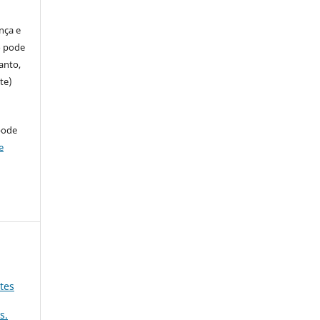
ença e
so pode
anto,
te)
pode
e
tes
s.