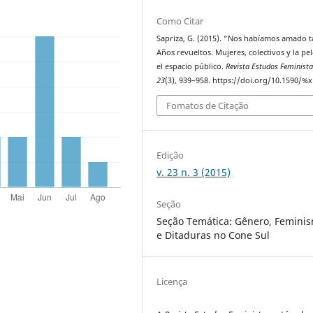
Como Citar
Sapriza, G. (2015). “Nos habíamos amado t
Años revueltos. Mujeres, colectivos y la pe
el espacio público.
Revista Estudos Feminist
23
(3), 939–958. https://doi.org/10.1590/%x
Fomatos de Citação
Edição
v. 23 n. 3 (2015)
Seção
Seção Temática: Gênero, Femini
e Ditaduras no Cone Sul
Licença