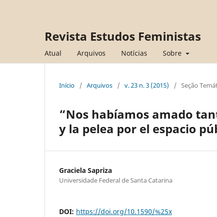
Revista Estudos Feministas
Atual
Arquivos
Notícias
Sobre
Início
/
Arquivos
/
v. 23 n. 3 (2015)
/
Seção Temát
“Nos habíamos amado tanto
y la pelea por el espacio pú
Graciela Sapriza
Universidade Federal de Santa Catarina
DOI:
https://doi.org/10.1590/%25x