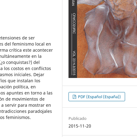
etensiones de ser
es del feminismo local en
rma crítica este acontecer
imultáneamente en la
(¿o conquistas?) del
 los costos en conflictos
asmos iníciales. Dejar
íos que instalan los
ación política, en
os apuntes en torno a las
PDF (Español (España))
ción de movimientos de
 a servir para mostrar en
ontradicciones paradojales
los feminismos.
Publicado
2015-11-20