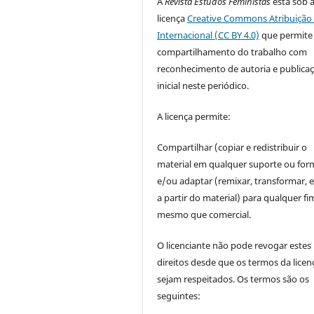
A
Revista Estudos Feministas
está sob 
licença
Creative Commons Atribuição 
Internacional (CC BY 4.0)
que permite
compartilhamento do trabalho com
reconhecimento de autoria e publica
inicial neste periódico.
A licença permite:
Compartilhar (copiar e redistribuir o
material em qualquer suporte ou for
e/ou adaptar (remixar, transformar, e 
a partir do material) para qualquer fi
mesmo que comercial.
O licenciante não pode revogar estes
direitos desde que os termos da licen
sejam respeitados. Os termos são os
seguintes: