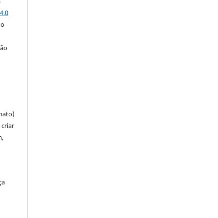
a
4.0
 o
ção
mato)
criar
m,
ça