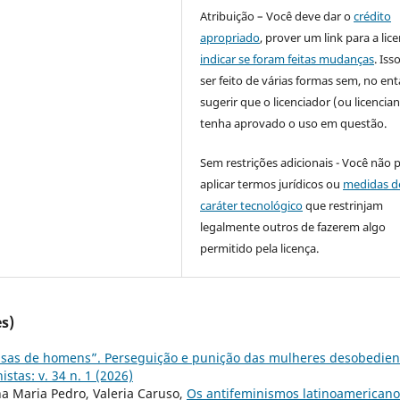
Atribuição – Você deve dar o
crédito
apropriado
, prover um link para a lic
indicar se foram feitas mudanças
. Is
ser feito de várias formas sem, no ent
sugerir que o licenciador (ou licencian
tenha aprovado o uso em questão.
Sem restrições adicionais - Você não 
aplicar termos jurídicos ou
medidas d
caráter tecnológico
que restrinjam
legalmente outros de fazerem algo
permitido pela licença.
s)
isas de homens”. Perseguição e punição das mulheres desobedien
stas: v. 34 n. 1 (2026)
na Maria Pedro, Valeria Caruso,
Os antifeminismos latinoamericano