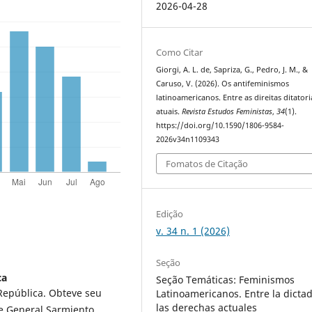
2026-04-28
Como Citar
Giorgi, A. L. de, Sapriza, G., Pedro, J. M., &
Caruso, V. (2026). Os antifeminismos
latinoamericanos. Entre as direitas ditatori
atuais.
Revista Estudos Feministas
,
34
(1).
https://doi.org/10.1590/1806-9584-
2026v34n1109343
Fomatos de Citação
Edição
v. 34 n. 1 (2026)
Seção
ca
Seção Temáticas: Feminismos
República. Obteve seu
Latinoamericanos. Entre la dicta
las derechas actuales
de General Sarmiento