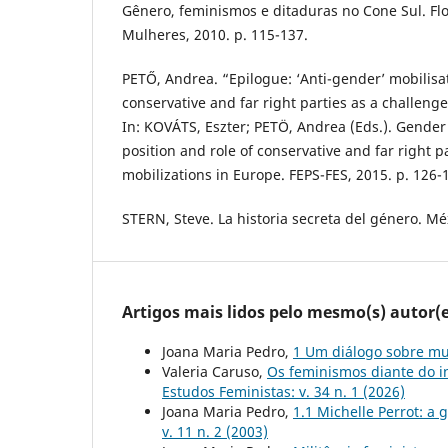
Gênero, feminismos e ditaduras no Cone Sul. Flo
Mulheres, 2010. p. 115-137.
PETŐ, Andrea. “Epilogue: ‘Anti-gender’ mobilisat
conservative and far right parties as a challenge 
In: KOVÁTS, Eszter; PETÖ, Andrea (Eds.). Gender
position and role of conservative and far right p
mobilizations in Europe. FEPS-FES, 2015. p. 126-
STERN, Steve. La historia secreta del género. Méx
Artigos mais lidos pelo mesmo(s) autor(e
Joana Maria Pedro,
1 Um diálogo sobre mu
Valeria Caruso,
Os feminismos diante do in
Estudos Feministas: v. 34 n. 1 (2026)
Joana Maria Pedro,
1.1 Michelle Perrot: a
v. 11 n. 2 (2003)