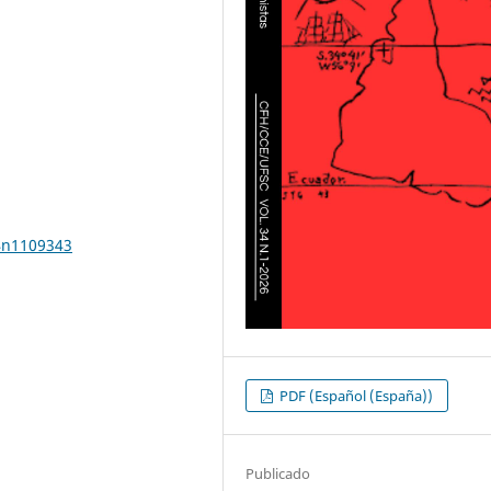
34n1109343
PDF (Español (España))
Publicado