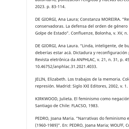
2023. p. 83-114.
DE GIORGI, Ana Laura; Constanza MOREIRA. “Re
conservadoras. La defensa del orden de género
Golpe de Estado”. Confluenze, Bolonha, v. XV, n. 
DE GIORGI, Ana Laura. “Linda, inteligente, de bu
deberías estar acá. Dictadura y reconfiguración
Revista eletrônica da ANPHLAC, v. 21, n. 31, p. 4
10.46752/anphlac.31.2021.4033.
JELIN, Elizabeth. Los trabajos de la memoria. Co
represión. Madrid: Siglo XXI Editores, 2002, v. 1.
KIRKWOOD, Julieta. El feminismo como negación 
Santiago de Chile: FLACSO, 1983.
PEDRO, Joana Maria. “Narrativas do feminismo 
(1960-1989)”. En: PEDRO, Joana Maria; WOLFF, Cr