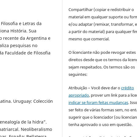
Compartilhar (copiar e redistribuir o
material em qualquer suporte ou for
Filosofia e Letras da
e/ou adaptar (remixar, transformar, e 
ona História. Sua
a partir do material) para qualquer fi
do recente da Argentina e
mesmo que comercial.
aliza pesquisas no
O licenciante não pode revogar estes
da Faculdade de Filosofia
direitos desde que os termos da licen
sejam respeitados. Os termos são os
seguintes:
Atribuição – Você deve dar o
crédito
apropriado
, prover um link para a lic
tina. Uruguay: Colección
indicar se foram feitas mudanças
. Is
ser feito de várias formas sem, no ent
sugerir que o licenciador (ou licencian
enealogía de la hidra”.
tenha aprovado o uso em questão.
patriarcal. Neoliberalismo
has. España: Bellaterra,