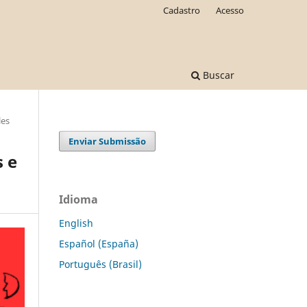
Cadastro
Acesso
Buscar
les
Enviar Submissão
s e
Idioma
English
Español (España)
Português (Brasil)