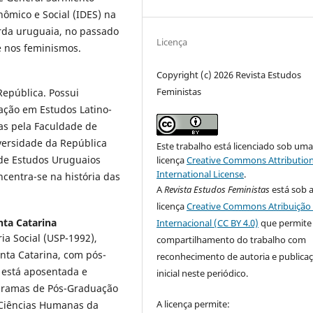
ômico e Social (IDES) na
rda uruguaia, no passado
Licença
e nos feminismos.
Copyright (c) 2026 Revista Estudos
Feministas
epública. Possui
ação em Estudos Latino-
as pela Faculdade de
versidade da República
Este trabalho está licenciado sob um
r de Estudos Uruguaios
licença
Creative Commons Attribution
International License
.
centra-se na história das
A
Revista Estudos Feministas
está sob 
licença
Creative Commons Atribuição 
nta Catarina
Internacional (CC BY 4.0)
que permite
ia Social (USP-1992),
compartilhamento do trabalho com
anta Catarina, com pós-
reconhecimento de autoria e publica
 está aposentada e
inicial neste periódico.
ogramas de Pós-Graduação
A licença permite:
 Ciências Humanas da