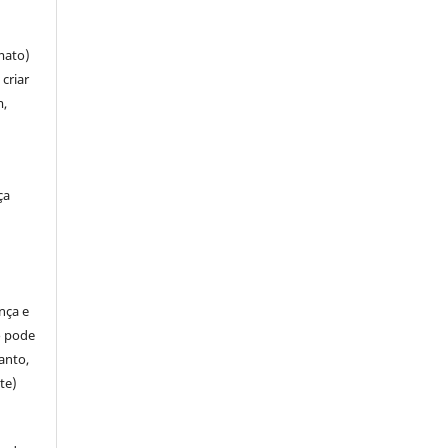
mato)
criar
m,
ça
ença e
so pode
anto,
te)