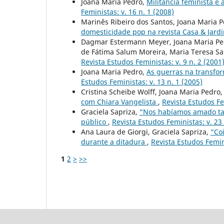
Joana Maria Pedro,
Militância feminista e
Feministas: v. 16 n. 1 (2008)
Marinês Ribeiro dos Santos, Joana Maria 
domesticidade pop na revista Casa & Jard
Dagmar Estermann Meyer, Joana Maria Pedr
de Fátima Salum Moreira, Maria Teresa S
Revista Estudos Feministas: v. 9 n. 2 (2001
Joana Maria Pedro,
As guerras na transfo
Estudos Feministas: v. 13 n. 1 (2005)
Cristina Scheibe Wolff, Joana Maria Pedro
com Chiara Vangelista
,
Revista Estudos Fe
Graciela Sapriza,
“Nos habíamos amado tant
público
,
Revista Estudos Feministas: v. 23 
Ana Laura de Giorgi, Graciela Sapriza,
“Co
durante a ditadura
,
Revista Estudos Femini
1
2
>
>>