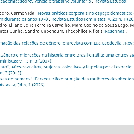
 academia: sobrevivência e trabalho voluntário
,
Revista Estudos
Pedro, Carmen Rial,
Novas práticas corporais no espaço doméstico: 
im durante os anos 1970
,
Revista Estudos Feministas: v. 20 n. 1 (20
o, Liliane Edira Ferreira Carvalho, Mara Coelho de Souza Lago, M
antos Cunha, Sandra Unbehaum, Theophilos Rifiotis,
Resenhas
,
)
rmação das relações de gênero: entrevista com Luc Capdevila
,
Revi
,
Gênero e migrações na história entre Brasil e Itália: uma entrevist
ministas: v. 15 n. 3 (2007)
o”. Años revueltos. Mujeres, colectivos y la pelea por el espacio
n. 3 (2015)
isas de homens”. Perseguição e punição das mulheres desobedien
stas: v. 34 n. 1 (2026)