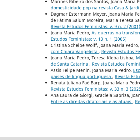
Marinês Ribeiro dos Santos, Joana Maria 
domesticidade pop na revista Casa & Jard
Dagmar Estermann Meyer, Joana Maria Pedr
de Fátima Salum Moreira, Maria Teresa S
Revista Estudos Feministas: v. 9 n. 2 (2001
Joana Maria Pedro,
As guerras na transfo
Estudos Feministas: v. 13 n. 1 (2005)
Cristina Scheibe Wolff, Joana Maria Pedro
com Chiara Vangelista
,
Revista Estudos Fe
Joana Maria Pedro, Teresa Kleba Lisboa,
M
de Santa Catarina
,
Revista Estudos Feminis
Assis Felipe Menin, Joana Maria Pedro,
Esc
países de língua portuguesa
,
Revista Estu
Renata Juliana Faé Barp, Joana Maria Pedr
Revista Estudos Feministas: v. 33 n. 3 (202
Ana Laura de Giorgi, Graciela Sapriza, Joa
Entre as direitas ditatoriais e as atuais
,
Re