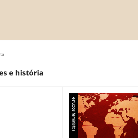
sta
s e história