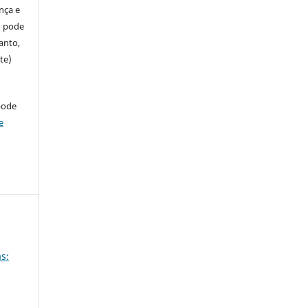
ença e
so pode
anto,
te)
pode
e
s: