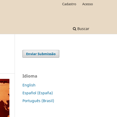
Cadastro
Acesso
Buscar
Enviar Submissão
Idioma
English
Español (España)
Português (Brasil)