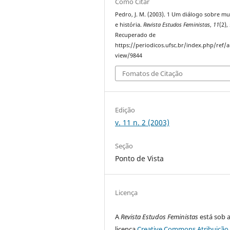
Como Citar
Pedro, J. M. (2003). 1 Um diálogo sobre m
e história.
Revista Estudos Feministas
,
11
(2),
Recuperado de
https://periodicos.ufsc.br/index.php/ref/ar
view/9844
Fomatos de Citação
Edição
v. 11 n. 2 (2003)
Seção
Ponto de Vista
Licença
A
Revista Estudos Feministas
está sob 
licença
Creative Commons Atribuição 