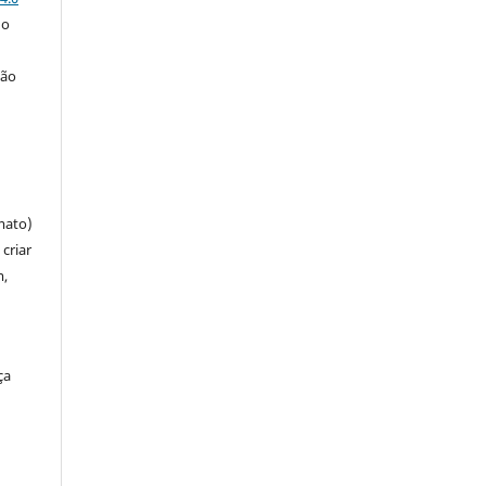
 o
ção
mato)
criar
m,
ça