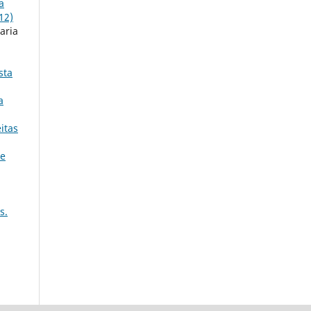
a
12)
aria
sta
a
itas
 e
s.