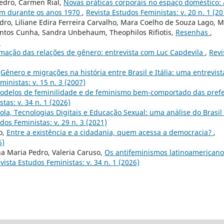
Pedro, Carmen Rial,
Novas práticas corporais no espaço doméstico: 
im durante os anos 1970
,
Revista Estudos Feministas: v. 20 n. 1 (20
o, Liliane Edira Ferreira Carvalho, Mara Coelho de Souza Lago, M
antos Cunha, Sandra Unbehaum, Theophilos Rifiotis,
Resenhas
,
)
rmação das relações de gênero: entrevista com Luc Capdevila
,
Revi
,
Gênero e migrações na história entre Brasil e Itália: uma entrevist
ministas: v. 15 n. 3 (2007)
odelos de feminilidade e de feminismo bem-comportado das prefe
tas: v. 34 n. 1 (2026)
ola, Tecnologias Digitais e Educação Sexual: uma análise do Brasil
dos Feministas: v. 29 n. 3 (2021)
o,
Entre a existência e a cidadania, quem acessa a democracia?
,
5)
na Maria Pedro, Valeria Caruso,
Os antifeminismos latinoamericano
vista Estudos Feministas: v. 34 n. 1 (2026)