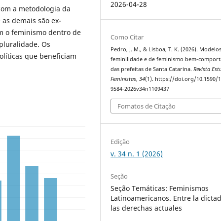
2026-04-28
 com a metodologia da
e as demais são ex-
om o feminismo dentro de
Como Citar
pluralidade. Os
Pedro, J. M., & Lisboa, T. K. (2026). Modelo
olíticas que beneficiam
feminilidade e de feminismo bem-compor
das prefeitas de Santa Catarina.
Revista Est
Feministas
,
34
(1). https://doi.org/10.1590/
9584-2026v34n1109437
Fomatos de Citação
Edição
v. 34 n. 1 (2026)
Seção
Seção Temáticas: Feminismos
Latinoamericanos. Entre la dicta
las derechas actuales