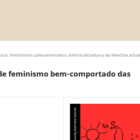
cas: Feminismos Latinoamericanos. Entre la dictadura y las derechas actua
e de feminismo bem-comportado das
a