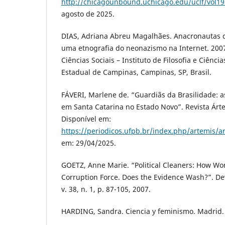
http://chicagounbound.uchicago.edu/uclf/vol19
agosto de 2025.
DIAS, Adriana Abreu Magalhães. Anacronautas d
uma etnografia do neonazismo na Internet. 200
Ciências Sociais – Instituto de Filosofia e Ciên
Estadual de Campinas, Campinas, SP, Brasil.
FÁVERI, Marlene de. “Guardiãs da Brasilidade: 
em Santa Catarina no Estado Novo”. Revista Árte
Disponível em:
https://periodicos.ufpb.br/index.php/artemis/ar
em: 29/04/2025.
GOETZ, Anne Marie. “Political Cleaners: How W
Corruption Force. Does the Evidence Wash?”. 
v. 38, n. 1, p. 87-105, 2007.
HARDING, Sandra. Ciencia y feminismo. Madrid. 