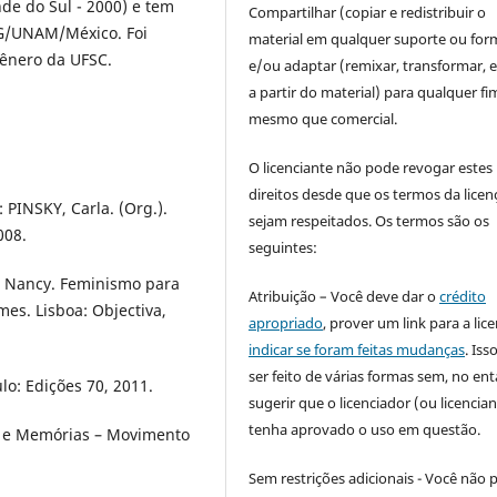
de do Sul - 2000) e tem
Compartilhar (copiar e redistribuir o
G/UNAM/México. Foi
material em qualquer suporte ou for
Gênero da UFSC.
e/ou adaptar (remixar, transformar, e 
a partir do material) para qualquer fi
mesmo que comercial.
O licenciante não pode revogar estes
direitos desde que os termos da licen
: PINSKY, Carla. (Org.).
sejam respeitados. Os termos são os
008.
seguintes:
, Nancy. Feminismo para
Atribuição – Você deve dar o
crédito
es. Lisboa: Objectiva,
apropriado
, prover um link para a lic
indicar se foram feitas mudanças
. Is
ser feito de várias formas sem, no ent
o: Edições 70, 2011.
sugerir que o licenciador (ou licencian
tenha aprovado o uso em questão.
s e Memórias – Movimento
Sem restrições adicionais - Você não 