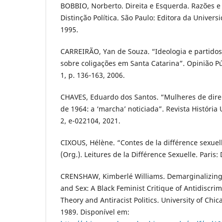
BOBBIO, Norberto. Direita e Esquerda. Razões e
Distinção Política. São Paulo: Editora da Univers
1995.
CARREIRÃO, Yan de Souza. “Ideologia e partidos
sobre coligações em Santa Catarina”. Opinião Pú
1, p. 136-163, 2006.
CHAVES, Eduardo dos Santos. “Mulheres de direi
de 1964: a ‘marcha’ noticiada”. Revista História 
2, e-022104, 2021.
CIXOUS, Hélène. “Contes de la différence sexue
(Org.). Leitures de la Différence Sexuelle. Paris
CRENSHAW, Kimberlé Williams. Demarginalizing 
and Sex: A Black Feminist Critique of Antidiscri
Theory and Antiracist Politics. University of Chic
1989. Disponível em: