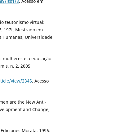
89/iss1/8
. Acesso em
o teutonismo virtual:
7. 197f. Mestrado em
cias Humanas, Universidade
as mulheres e a educação
mis, n. 2, 2005.
ticle/view/2345
. Acesso
omen are the New Anti-
Development and Change,
Ediciones Morata. 1996.