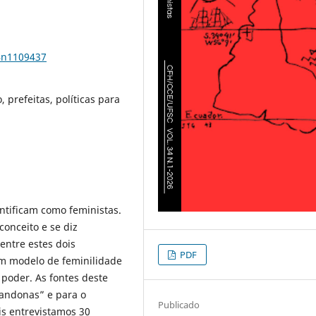
34n1109437
 prefeitas, políticas para
ntificam como feministas.
onceito e se diz
entre estes dois
PDF
um modelo de feminilidade
 poder. As fontes deste
Mandonas” e para o
Publicado
is entrevistamos 30