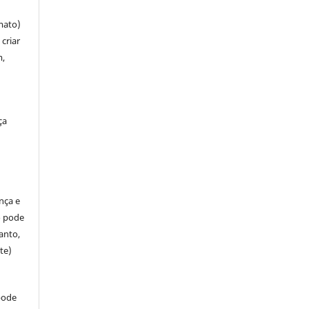
mato)
criar
m,
ça
ença e
so pode
anto,
te)
pode