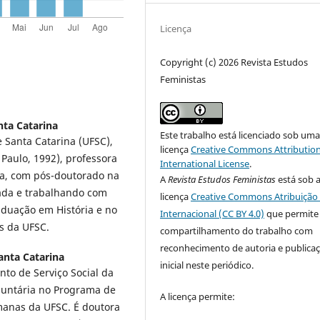
Licença
Copyright (c) 2026 Revista Estudos
Feministas
nta Catarina
Este trabalho está licenciado sob um
 Santa Catarina (UFSC),
licença
Creative Commons Attribution
 Paulo, 1992), professora
International License
.
ina, com pós-doutorado na
A
Revista Estudos Feministas
está sob 
tada e trabalhando com
licença
Creative Commons Atribuição 
aduação em História e no
Internacional (CC BY 4.0)
que permite
s da UFSC.
compartilhamento do trabalho com
reconhecimento de autoria e publica
anta Catarina
inicial neste periódico.
to de Serviço Social da
luntária no Programa de
A licença permite:
manas da UFSC. É doutora