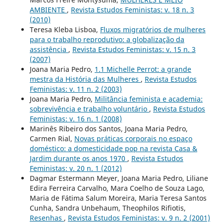
AMBIENTE
,
Revista Estudos Feministas: v. 18 n. 3
(2010)
Teresa Kleba Lisboa,
Fluxos migratórios de mulheres
para o trabalho reprodutivo: a globalização da
assistência
,
Revista Estudos Feministas: v. 15 n. 3
(2007)
Joana Maria Pedro,
1.1 Michelle Perrot: a grande
mestra da História das Mulheres
,
Revista Estudos
Feministas: v. 11 n. 2 (2003)
Joana Maria Pedro,
Militância feminista e academia:
sobrevivência e trabalho voluntário
,
Revista Estudos
Feministas: v. 16 n. 1 (2008)
Marinês Ribeiro dos Santos, Joana Maria Pedro,
Carmen Rial,
Novas práticas corporais no espaço
doméstico: a domesticidade pop na revista Casa &
Jardim durante os anos 1970
,
Revista Estudos
Feministas: v. 20 n. 1 (2012)
Dagmar Estermann Meyer, Joana Maria Pedro, Liliane
Edira Ferreira Carvalho, Mara Coelho de Souza Lago,
Maria de Fátima Salum Moreira, Maria Teresa Santos
Cunha, Sandra Unbehaum, Theophilos Rifiotis,
Resenhas
,
Revista Estudos Feministas: v. 9 n. 2 (2001)