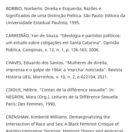
BOBBIO, Norberto. Direita e Esquerda. Razões e
Significados de uma Distinção Política. São Paulo: Editora da
Universidade Estadual Paulista, 1995.
CARREIRÃO, Yan de Souza. “Ideologia e partidos políticos:
um estudo sobre coligações em Santa Catarina”. Opinião
Pública, Campinas, v. 12, n. 1, p. 136-163, 2006.
CHAVES, Eduardo dos Santos. “Mulheres de direita,
imprensa e o golpe de 1964: a ‘marcha’ noticiada”. Revista
História UEG, Morrinhos, v. 10, n. 2, e-022104, 2021.
CIXOUS, Hélène. “Contes de la différence sexuelle”. In:
NEGRON, Mara (Org.). Leitures de la Différence Sexuelle.
Paris: Des Femmes, 1990.
CRENSHAW, Kimberlé Williams. Demarginalizing the
Intersection of Race and Sex: A Black Feminist Critique of
Antidiscrimination Doctrine, Feminist Theory and Antiracist