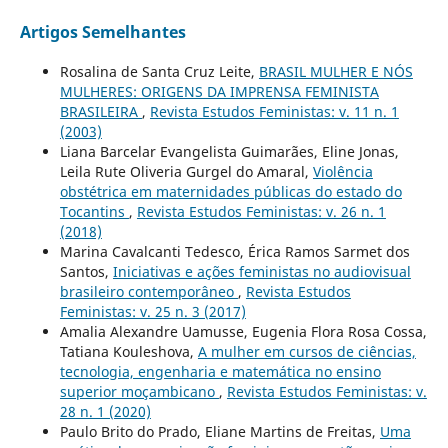
Artigos Semelhantes
Rosalina de Santa Cruz Leite,
BRASIL MULHER E NÓS
MULHERES: ORIGENS DA IMPRENSA FEMINISTA
BRASILEIRA
,
Revista Estudos Feministas: v. 11 n. 1
(2003)
Liana Barcelar Evangelista Guimarães, Eline Jonas,
Leila Rute Oliveria Gurgel do Amaral,
Violência
obstétrica em maternidades públicas do estado do
Tocantins
,
Revista Estudos Feministas: v. 26 n. 1
(2018)
Marina Cavalcanti Tedesco, Érica Ramos Sarmet dos
Santos,
Iniciativas e ações feministas no audiovisual
brasileiro contemporâneo
,
Revista Estudos
Feministas: v. 25 n. 3 (2017)
Amalia Alexandre Uamusse, Eugenia Flora Rosa Cossa,
Tatiana Kouleshova,
A mulher em cursos de ciências,
tecnologia, engenharia e matemática no ensino
superior moçambicano
,
Revista Estudos Feministas: v.
28 n. 1 (2020)
Paulo Brito do Prado, Eliane Martins de Freitas,
Uma