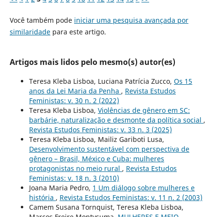
Você também pode
iniciar uma pesquisa avançada por
similaridade
para este artigo.
Artigos mais lidos pelo mesmo(s) autor(es)
Teresa Kleba Lisboa, Luciana Patrícia Zucco,
Os 15
anos da Lei Maria da Penha
,
Revista Estudos
Feministas: v. 30 n. 2 (2022)
Teresa Kleba Lisboa,
Violências de gênero em SC:
barbárie, naturalização e desmonte da política social
,
Revista Estudos Feministas: v. 33 n. 3 (2025)
Teresa Kleba Lisboa, Mailiz Gariboti Lusa,
Desenvolvimento sustentável com perspectiva de
gênero – Brasil, México e Cuba: mulheres
protagonistas no meio rural
,
Revista Estudos
Feministas: v. 18 n. 3 (2010)
Joana Maria Pedro,
1 Um diálogo sobre mulheres e
história
,
Revista Estudos Feministas: v. 11 n. 2 (2003)
Camem Susana Tornquist, Teresa Kleba Lisboa,
Marcos Freire Montysuma,
MULHERES E MEIO