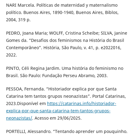
NARI Marcela. Políticas de maternidad y maternalismo
político. Buenos Aires, 1890-1940, Buenos Aires, Biblos,
2004, 319 p.
PEDRO, Joana Maria; WOLFF, Cristina Scheibe; SILVA, Janine
Gomes da. “Desafios dos feminismos na História do Brasil
Contemporâneo”. História, São Paulo, v. 41, p. e2022016,
2022.
PINTO, Céli Regina Jardim. Uma história do feminismo no
Brasil. São Paulo: Fundação Perseu Abramo, 2003.
PESSOA, Fernanda. “Historiador explica por que Santa
Catarina tem tantos grupos neonazistas”. Portal Catarinas,
2023.Disponível em
https://catarinas.info/historiador-
explica-por-que-santa-catarina-tem-tantos-grupos-
neonazistas/
. Acesso em 29/06/2025.
PORTELLI, Alessandro. “Tentando aprender um pouquinho.