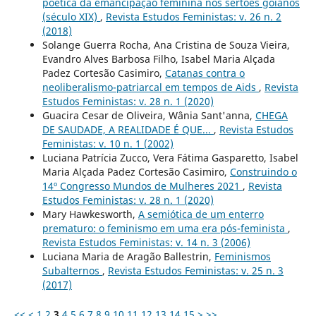
poética da emancipação feminina nos sertões goianos
(século XIX)
,
Revista Estudos Feministas: v. 26 n. 2
(2018)
Solange Guerra Rocha, Ana Cristina de Souza Vieira,
Evandro Alves Barbosa Filho, Isabel Maria Alçada
Padez Cortesão Casimiro,
Catanas contra o
neoliberalismo-patriarcal em tempos de Aids
,
Revista
Estudos Feministas: v. 28 n. 1 (2020)
Guacira Cesar de Oliveira, Wânia Sant'anna,
CHEGA
DE SAUDADE, A REALIDADE É QUE...
,
Revista Estudos
Feministas: v. 10 n. 1 (2002)
Luciana Patrícia Zucco, Vera Fátima Gasparetto, Isabel
Maria Alçada Padez Cortesão Casimiro,
Construindo o
14º Congresso Mundos de Mulheres 2021
,
Revista
Estudos Feministas: v. 28 n. 1 (2020)
Mary Hawkesworth,
A semiótica de um enterro
prematuro: o feminismo em uma era pós-feminista
,
Revista Estudos Feministas: v. 14 n. 3 (2006)
Luciana Maria de Aragão Ballestrin,
Feminismos
Subalternos
,
Revista Estudos Feministas: v. 25 n. 3
(2017)
<<
<
1
2
3
4
5
6
7
8
9
10
11
12
13
14
15
>
>>