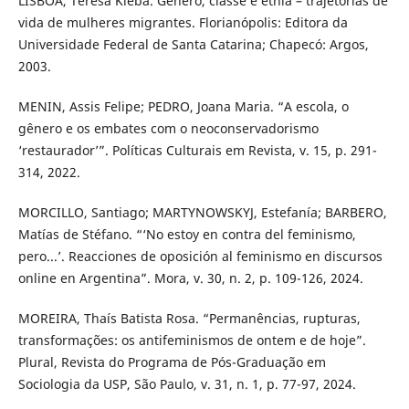
LISBOA, Teresa Kleba. Gênero, classe e etnia – trajetórias de
vida de mulheres migrantes. Florianópolis: Editora da
Universidade Federal de Santa Catarina; Chapecó: Argos,
2003.
MENIN, Assis Felipe; PEDRO, Joana Maria. “A escola, o
gênero e os embates com o neoconservadorismo
‘restaurador’”. Políticas Culturais em Revista, v. 15, p. 291-
314, 2022.
MORCILLO, Santiago; MARTYNOWSKYJ, Estefanía; BARBERO,
Matías de Stéfano. “‘No estoy en contra del feminismo,
pero...’. Reacciones de oposición al feminismo en discursos
online en Argentina”. Mora, v. 30, n. 2, p. 109-126, 2024.
MOREIRA, Thaís Batista Rosa. “Permanências, rupturas,
transformações: os antifeminismos de ontem e de hoje”.
Plural, Revista do Programa de Pós-Graduação em
Sociologia da USP, São Paulo, v. 31, n. 1, p. 77-97, 2024.