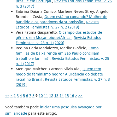
Brasil e em Portugal
,
Revista Estudos Feministas: v. 25
n. 3 (2017)
Sabrina Daiana Cúnico, Marlene Neves Strey, Angelo
Brandelli Costa,
Quem está no comando? Mulher de
bandido e os paradoxos da submissão
,
Revista
Estudos Feministas: v. 27 n. 2 (2019)
Vera Fátima Gasparetto,
O campo dos estudos de
gênero em Moçambique/África
,
Revista Estudos
Feministas: v. 28 n. 1 (2020)
Regina Carla Madalozzo, Merike Blofield,
Como
famílias de baixa renda em São Paulo conciliam
trabalho e família?
,
Revista Estudos Feministas: v. 25
n. 1 (2017)
Monique Malcher, Carmen Silvia Rial,
Quem tem
medo do feminismo negro? A urgência do debate
racial no Brasil
,
Revista Estudos Feministas: v. 27 n. 3
(2019)
<<
<
2
3
4
5
6
7
8
9
10
11
12
13
14
15
16
>
>>
Você também pode
iniciar uma pesquisa avançada por
similaridade
para este artigo.