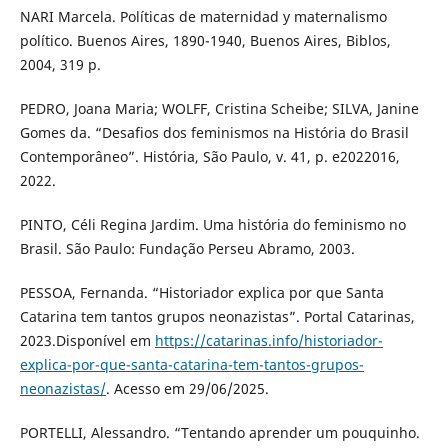
NARI Marcela. Políticas de maternidad y maternalismo
político. Buenos Aires, 1890-1940, Buenos Aires, Biblos,
2004, 319 p.
PEDRO, Joana Maria; WOLFF, Cristina Scheibe; SILVA, Janine
Gomes da. “Desafios dos feminismos na História do Brasil
Contemporâneo”. História, São Paulo, v. 41, p. e2022016,
2022.
PINTO, Céli Regina Jardim. Uma história do feminismo no
Brasil. São Paulo: Fundação Perseu Abramo, 2003.
PESSOA, Fernanda. “Historiador explica por que Santa
Catarina tem tantos grupos neonazistas”. Portal Catarinas,
2023.Disponível em
https://catarinas.info/historiador-
explica-por-que-santa-catarina-tem-tantos-grupos-
neonazistas/
. Acesso em 29/06/2025.
PORTELLI, Alessandro. “Tentando aprender um pouquinho.