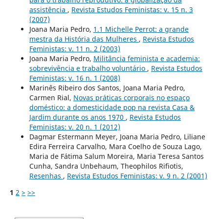
assistência
,
Revista Estudos Feministas: v. 15 n. 3
(2007)
Joana Maria Pedro,
1.1 Michelle Perrot: a grande
mestra da História das Mulheres
,
Revista Estudos
Feministas: v. 11 n. 2 (2003)
Joana Maria Pedro,
Militância feminista e academia:
sobrevivência e trabalho voluntário
,
Revista Estudos
Feministas: v. 16 n. 1 (2008)
Marinês Ribeiro dos Santos, Joana Maria Pedro,
Carmen Rial,
Novas práticas corporais no espaço
doméstico: a domesticidade pop na revista Casa &
Jardim durante os anos 1970
,
Revista Estudos
Feministas: v. 20 n. 1 (2012)
Dagmar Estermann Meyer, Joana Maria Pedro, Liliane
Edira Ferreira Carvalho, Mara Coelho de Souza Lago,
Maria de Fátima Salum Moreira, Maria Teresa Santos
Cunha, Sandra Unbehaum, Theophilos Rifiotis,
Resenhas
,
Revista Estudos Feministas: v. 9 n. 2 (2001)
1
2
>
>>