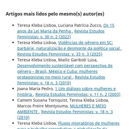
Artigos mais lidos pelo mesmo(s) autor(es)
Teresa Kleba Lisboa, Luciana Patrícia Zucco,
Os 15
anos da Lei Maria da Penha
,
Revista Estudos
Feministas: v. 30 n. 2 (2022)
Teresa Kleba Lisboa,
Violências de gênero em SC:
barbárie, naturalização e desmonte da política social
,
Revista Estudos Feministas: v. 33 n. 3 (2025)
Teresa Kleba Lisboa, Mailiz Gariboti Lusa,
Desenvolvimento sustentável com perspectiva de
gênero – Brasil, México e Cuba: mulheres
protagonistas no meio rural
,
Revista Estudos
Feministas: v. 18 n. 3 (2010)
Joana Maria Pedro,
1 Um diálogo sobre mulheres e
história
,
Revista Estudos Feministas: v. 11 n. 2 (2003)
Camem Susana Tornquist, Teresa Kleba Lisboa,
Marcos Freire Montysuma,
MULHERES E MEIO
AMBIENTE
,
Revista Estudos Feministas: v. 18 n. 3
(2010)
Teresa Kleba Lisboa,
Fluxos migratórios de mulheres
para o trabalho reprodutivo: a globalização da