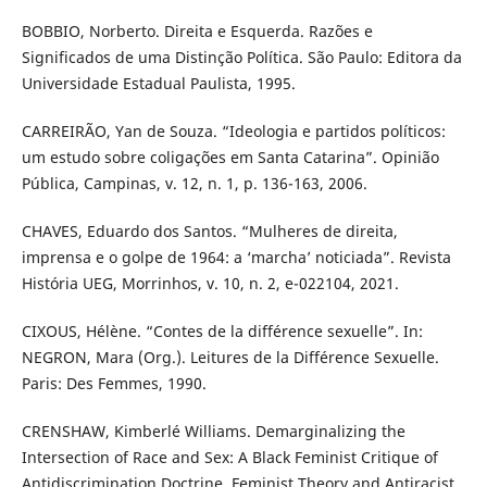
BOBBIO, Norberto. Direita e Esquerda. Razões e
Significados de uma Distinção Política. São Paulo: Editora da
Universidade Estadual Paulista, 1995.
CARREIRÃO, Yan de Souza. “Ideologia e partidos políticos:
um estudo sobre coligações em Santa Catarina”. Opinião
Pública, Campinas, v. 12, n. 1, p. 136-163, 2006.
CHAVES, Eduardo dos Santos. “Mulheres de direita,
imprensa e o golpe de 1964: a ‘marcha’ noticiada”. Revista
História UEG, Morrinhos, v. 10, n. 2, e-022104, 2021.
CIXOUS, Hélène. “Contes de la différence sexuelle”. In:
NEGRON, Mara (Org.). Leitures de la Différence Sexuelle.
Paris: Des Femmes, 1990.
CRENSHAW, Kimberlé Williams. Demarginalizing the
Intersection of Race and Sex: A Black Feminist Critique of
Antidiscrimination Doctrine, Feminist Theory and Antiracist