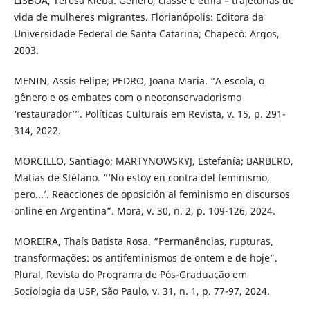
LISBOA, Teresa Kleba. Gênero, classe e etnia – trajetórias de
vida de mulheres migrantes. Florianópolis: Editora da
Universidade Federal de Santa Catarina; Chapecó: Argos,
2003.
MENIN, Assis Felipe; PEDRO, Joana Maria. “A escola, o
gênero e os embates com o neoconservadorismo
‘restaurador’”. Políticas Culturais em Revista, v. 15, p. 291-
314, 2022.
MORCILLO, Santiago; MARTYNOWSKYJ, Estefanía; BARBERO,
Matías de Stéfano. “‘No estoy en contra del feminismo,
pero...’. Reacciones de oposición al feminismo en discursos
online en Argentina”. Mora, v. 30, n. 2, p. 109-126, 2024.
MOREIRA, Thaís Batista Rosa. “Permanências, rupturas,
transformações: os antifeminismos de ontem e de hoje”.
Plural, Revista do Programa de Pós-Graduação em
Sociologia da USP, São Paulo, v. 31, n. 1, p. 77-97, 2024.